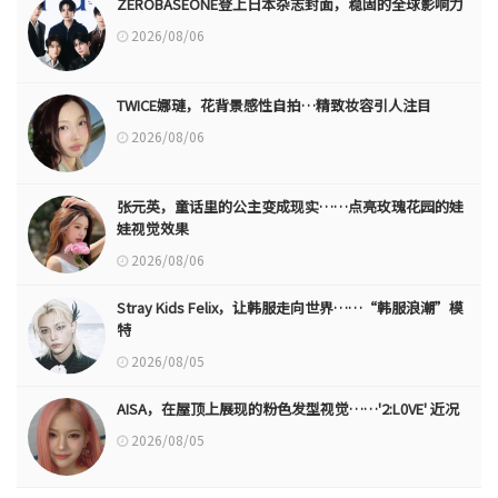
ZEROBASEONE登上日本杂志封面，稳固的全球影响力
2026/08/06
TWICE娜璉，花背景感性自拍…精致妆容引人注目
2026/08/06
张元英，童话里的公主变成现实……点亮玫瑰花园的娃
娃视觉效果
2026/08/06
Stray Kids Felix，让韩服走向世界……“韩服浪潮”模
特
2026/08/05
AISA，在屋顶上展现的粉色发型视觉……'2:L0VE' 近况
2026/08/05