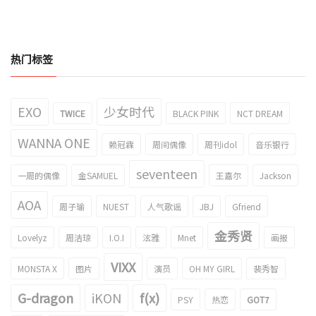
热门标签
EXO
少女时代
TWICE
BLACK PINK
NCT DREAM
WANNA ONE
赖冠霖
周间偶像
周刊idol
音乐银行
seventeen
一周的偶像
金SAMUEL
王嘉尔
Jackson
AOA
周子瑜
NUEST
人气歌谣
JBJ
Gfriend
金秀贤
Lovelyz
周洁琼
I.O.I
泫雅
Mnet
画报
VIXX
MONSTA X
图片
演员
OH MY GIRL
裴秀智
G-dragon
iKON
f(x)
PSY
热恋
GOT7