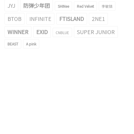
JYJ
防弹少年团
SHINee
Red Velvet
李敏镐
BTOB
INFINITE
FTISLAND
2NE1
WINNER
EXID
SUPER JUNIOR
CNBLUE
BEAST
A pink