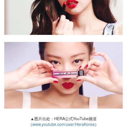
▲图片出处：HERA公式YouTube频道
（
www.youtube.com/user/HeraKorea
）