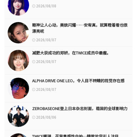
2026/08/08
眼神让人心动，美貌闪耀……安宥真，就算瞪着看也很
漂亮呢
2026/08/07
减肥大获成功的郑妍，在TWICE成员中最瘦。
2026/08/07
ALPHA DRIVE ONE LEO，令人目不转睛的视觉存在感
2026/08/07
ZEROBASEONE登上日本杂志封面，稳固的全球影响力
2026/08/06
TWICE娜璉，花背景感性自拍…精致妆容引人注目