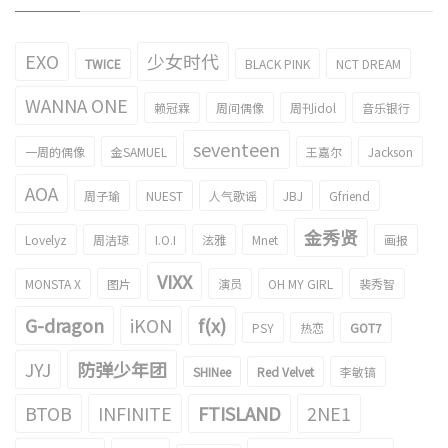
EXO
少女时代
TWICE
BLACK PINK
NCT DREAM
WANNA ONE
赖冠霖
周间偶像
周刊idol
音乐银行
seventeen
一周的偶像
金SAMUEL
王嘉尔
Jackson
AOA
周子瑜
NUEST
人气歌谣
JBJ
Gfriend
金秀贤
Lovelyz
周洁琼
I.O.I
泫雅
Mnet
画报
VIXX
MONSTA X
图片
演员
OH MY GIRL
裴秀智
G-dragon
iKON
f(x)
PSY
热恋
GOT7
JYJ
防弹少年团
SHINee
Red Velvet
李敏镐
BTOB
INFINITE
FTISLAND
2NE1