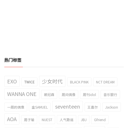
热门标签
EXO
少女时代
TWICE
BLACK PINK
NCT DREAM
WANNA ONE
赖冠霖
周间偶像
周刊idol
音乐银行
seventeen
一周的偶像
金SAMUEL
王嘉尔
Jackson
AOA
周子瑜
NUEST
人气歌谣
JBJ
Gfriend