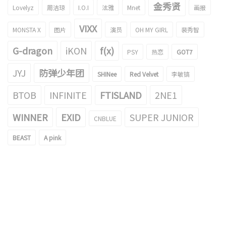
金秀贤
Lovelyz
周洁琼
I.O.I
泫雅
Mnet
画报
VIXX
MONSTA X
图片
演员
OH MY GIRL
裴秀智
G-dragon
iKON
f(x)
PSY
热恋
GOT7
JYJ
防弹少年团
SHINee
Red Velvet
李敏镐
BTOB
INFINITE
FTISLAND
2NE1
WINNER
EXID
SUPER JUNIOR
CNBLUE
BEAST
A pink