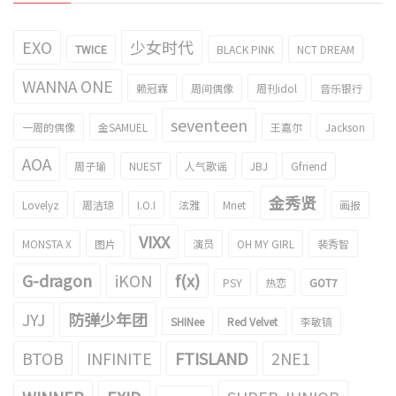
EXO
少女时代
TWICE
BLACK PINK
NCT DREAM
WANNA ONE
赖冠霖
周间偶像
周刊idol
音乐银行
seventeen
一周的偶像
金SAMUEL
王嘉尔
Jackson
AOA
周子瑜
NUEST
人气歌谣
JBJ
Gfriend
金秀贤
Lovelyz
周洁琼
I.O.I
泫雅
Mnet
画报
VIXX
MONSTA X
图片
演员
OH MY GIRL
裴秀智
G-dragon
iKON
f(x)
PSY
热恋
GOT7
JYJ
防弹少年团
SHINee
Red Velvet
李敏镐
BTOB
INFINITE
FTISLAND
2NE1