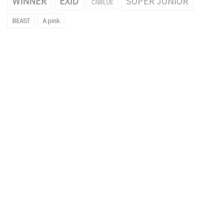
WINNER
EXID
SUPER JUNIOR
CNBLUE
BEAST
A pink