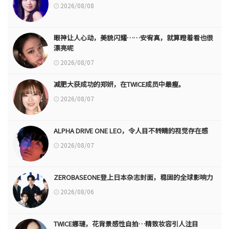
2026/08/08
眼神让人心动，美貌闪耀……安宥真，就算瞪着看也很
漂亮呢
2026/08/07
减肥大获成功的郑妍，在TWICE成员中最瘦。
2026/08/07
ALPHA DRIVE ONE LEO，令人目不转睛的视觉存在感
2026/08/07
ZEROBASEONE登上日本杂志封面，稳固的全球影响力
2026/08/06
TWICE娜璉，花背景感性自拍…精致妆容引人注目