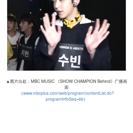
▲图片出处：MBC MUSIC 《SHOW CHAMPION Behind》广播画
面
（
www.mbcplus.com/web/program/contentList.do?
programInfoSeq=66
）