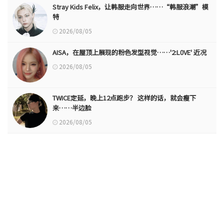
Stray Kids Felix，让韩服走向世界……“韩服浪潮”模
特
2026/08/05
AISA，在屋顶上展现的粉色发型视觉……'2:L0VE' 近况
2026/08/05
TWICE定延，晚上12点跑步？ 这样的话，就会瘦下
来……半边脸
2026/08/05