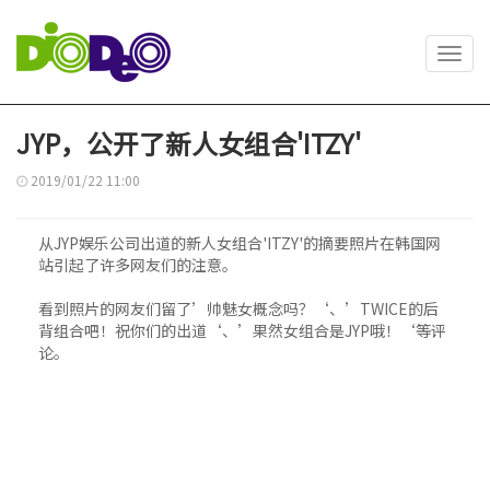
Toggl
navig
JYP，公开了新人女组合'ITZY'
2019/01/22 11:00
从JYP娱乐公司出道的新人女组合'ITZY'的摘要照片在韩国网
站引起了许多网友们的注意。
看到照片的网友们留了’帅魅女概念吗？‘、’TWICE的后
背组合吧！祝你们的出道‘、’果然女组合是JYP哦！‘等评
论。