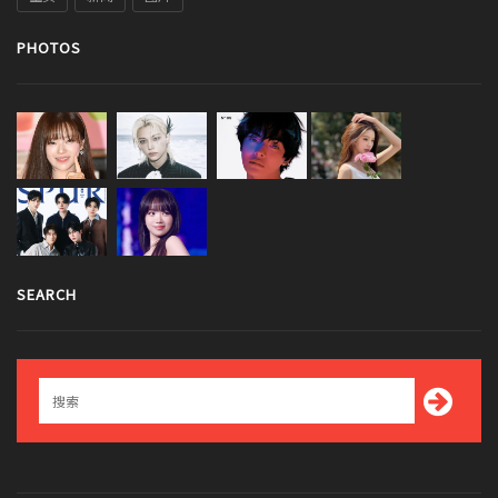
PHOTOS
SEARCH