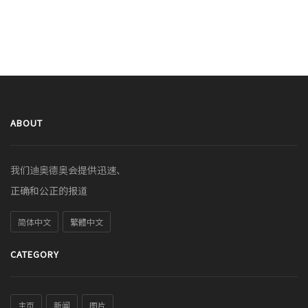
ABOUT
我们迪奥德奥会提供迅速、
正确和公正的报道
简体中文
繁體中文
CATEGORY
主页
新闻
图片