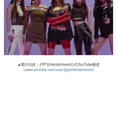
▲图片出处：JYP Entertainment公式YouTube频道
（
www.youtube.com/user/jypentertainment
）