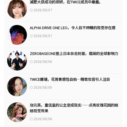
减肥大获成功的郑妍，在TWICE成员中最瘦。
2026/08/07
ALPHA DRIVE ONE LEO，令人目不转睛的视觉存在感
2026/08/07
ZEROBASEONE登上日本杂志封面，稳固的全球影响力
2026/08/06
TWICE娜璉，花背景感性自拍…精致妆容引人注目
2026/08/06
张元英，童话里的公主变成现实……点亮玫瑰花园的娃
娃视觉效果
2026/08/06