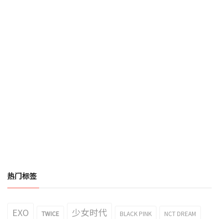
热门标签
EXO
少女时代
TWICE
BLACK PINK
NCT DREAM