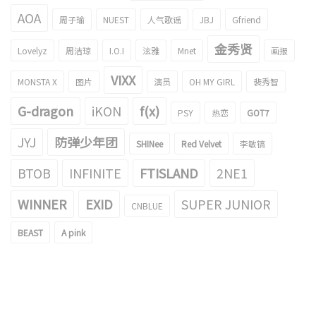
AOA
周子瑜
NUEST
人气歌谣
JBJ
Gfriend
金秀贤
Lovelyz
周洁琼
I.O.I
泫雅
Mnet
画报
VIXX
MONSTA X
图片
演员
OH MY GIRL
裴秀智
G-dragon
iKON
f(x)
PSY
热恋
GOT7
JYJ
防弹少年团
SHINee
Red Velvet
李敏镐
BTOB
INFINITE
FTISLAND
2NE1
WINNER
EXID
SUPER JUNIOR
CNBLUE
BEAST
A pink