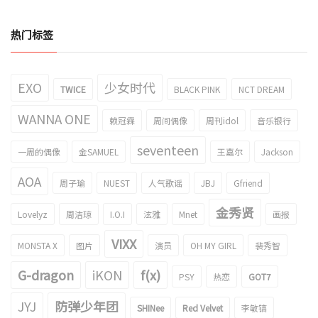
热门标签
EXO
少女时代
TWICE
BLACK PINK
NCT DREAM
WANNA ONE
赖冠霖
周间偶像
周刊idol
音乐银行
seventeen
一周的偶像
金SAMUEL
王嘉尔
Jackson
AOA
周子瑜
NUEST
人气歌谣
JBJ
Gfriend
金秀贤
Lovelyz
周洁琼
I.O.I
泫雅
Mnet
画报
VIXX
MONSTA X
图片
演员
OH MY GIRL
裴秀智
G-dragon
iKON
f(x)
PSY
热恋
GOT7
JYJ
防弹少年团
SHINee
Red Velvet
李敏镐