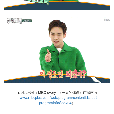
▲图片出处：MBC every1《一周的偶像》广播画面
（
www.mbcplus.com/web/program/contentList.do?
programInfoSeq=64
）