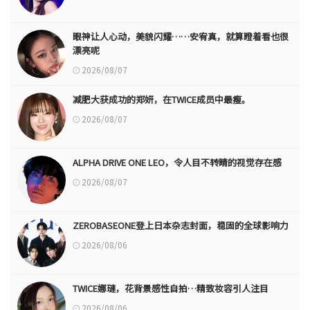
眼神让人心动，美貌闪耀……安宥真，就算瞪着看也很
漂亮呢
2026/08/07
减肥大获成功的郑妍，在TWICE成员中最瘦。
2026/08/07
ALPHA DRIVE ONE LEO，令人目不转睛的视觉存在感
2026/08/07
ZEROBASEONE登上日本杂志封面，稳固的全球影响力
2026/08/06
TWICE娜璉，花背景感性自拍…精致妆容引人注目
2026/08/06