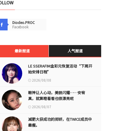
OLLOW
Diodeo.PROC
Facebook
最新报道
人气报道
LE SSERAFIM金彩元恢复活动“下周开
始安排日程”
2026/08/08
眼神让人心动，美貌闪耀……安宥
真，就算瞪着看也很漂亮呢
2026/08/07
减肥大获成功的郑妍，在TWICE成员中
最瘦。