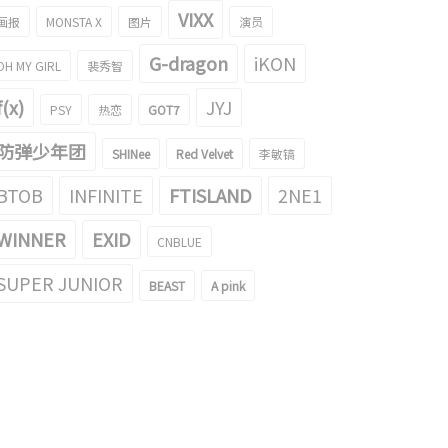
VIXX
画报
MONSTA X
图片
演员
G-dragon
iKON
OH MY GIRL
裴秀智
f(x)
JYJ
PSY
热恋
GOT7
防弹少年团
SHINee
Red Velvet
李敏镐
BTOB
INFINITE
FTISLAND
2NE1
WINNER
EXID
CNBLUE
SUPER JUNIOR
BEAST
A pink