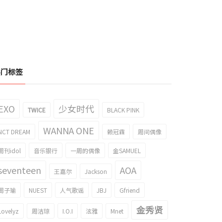
热门标签
EXO
少女时代
TWICE
BLACK PINK
WANNA ONE
NCT DREAM
赖冠霖
周间偶像
周刊idol
音乐银行
一周的偶像
金SAMUEL
seventeen
AOA
王嘉尔
Jackson
周子瑜
NUEST
人气歌谣
JBJ
Gfriend
金秀贤
Lovelyz
周洁琼
I.O.I
泫雅
Mnet