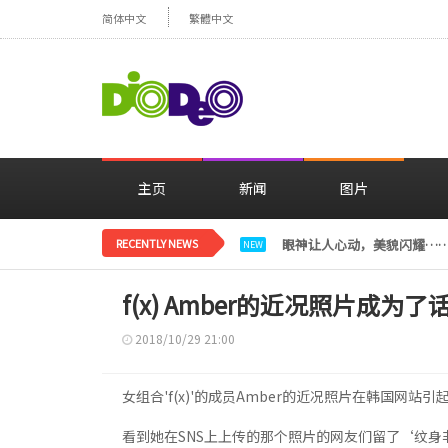
简体中文
繁體中文
主页
新闻
图片
RECENTLY NEWS
减肥大获成功的郑妍，在TWI
NEW
f(x) Amber的近况照片成为了
2018/10/29 21:00
女组合'f(x)'的成员Amber的近况照片在韩国网站
看到她在SNS上上传的那个照片的网友们留了‘纹身非