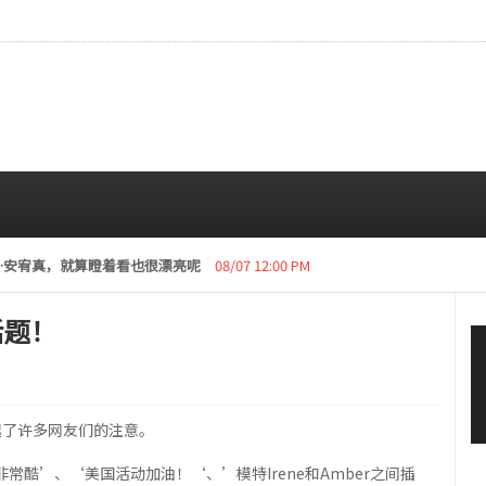
CE成员中最瘦。
08/07 10:00 AM
话题！
引起了许多网友们的注意。
常酷’、‘美国活动加油！‘、’模特Irene和Amber之间插