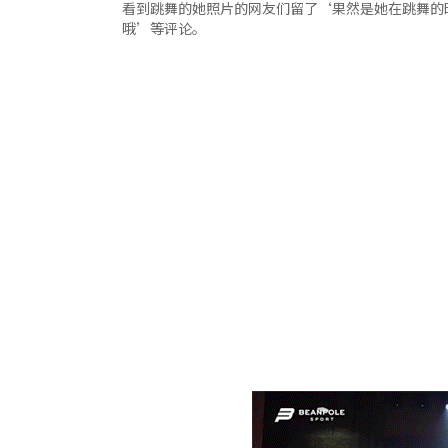
看到跳舞的她照片的网友们留了‘果然是她在跳舞的
哦’等评论。