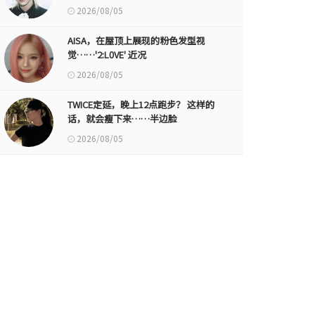
2026/08/05
AISA，在屋顶上展现的粉色发型视
觉……'2:L0VE' 近况
2026/08/05
TWICE定延，晚上12点跑步？ 这样的
话，就会瘦下来……半边脸
2026/08/05