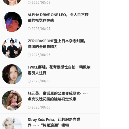
2026/08/07
ALPHA DRIVE ONE LEO，令人目不转
睛的视觉存在感
2026/08/07
ZEROBASEONE登上日本杂志封面，
稳固的全球影响力
2026/08/06
TWICE娜璉，花背景感性自拍…精致妆
容引人注目
2026/08/06
张元英，童话里的公主变成现实……
点亮玫瑰花园的娃娃视觉效果
2026/08/06
Stray Kids Felix，让韩服走向世
界……“韩服浪潮”模特