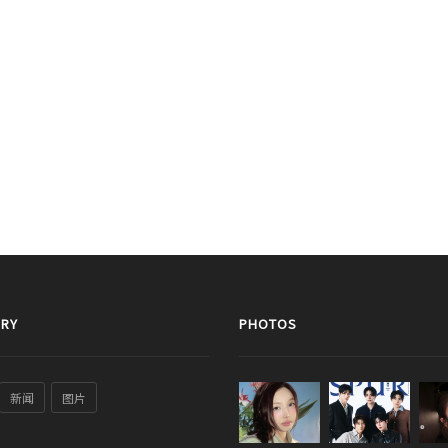
RY
PHOTOS
新闻
图片