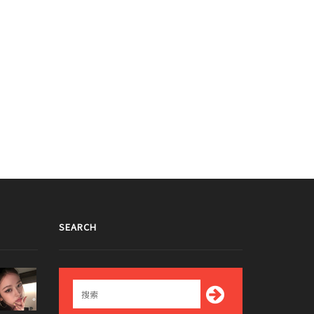
SEARCH