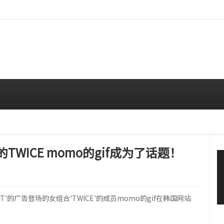
…安宥真，就算瞪着看也很漂亮呢
08/07 12:00 PM
场的TWICE momo的gif成为了话题！
PORT'的广告登场的女组合'TWICE'的成员momo的gif在韩国网站