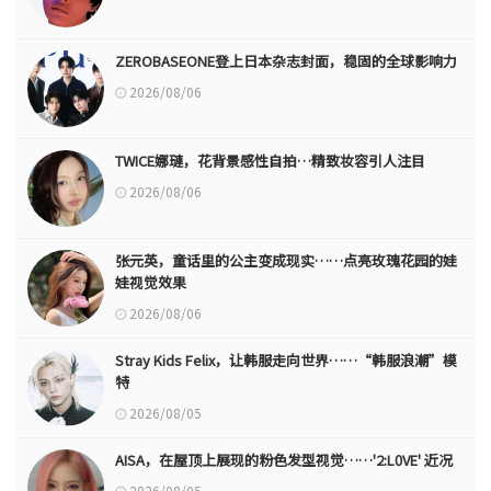
ZEROBASEONE登上日本杂志封面，稳固的全球影响力
2026/08/06
TWICE娜璉，花背景感性自拍…精致妆容引人注目
2026/08/06
张元英，童话里的公主变成现实……点亮玫瑰花园的娃
娃视觉效果
2026/08/06
Stray Kids Felix，让韩服走向世界……“韩服浪潮”模
特
2026/08/05
AISA，在屋顶上展现的粉色发型视觉……'2:L0VE' 近况
2026/08/05