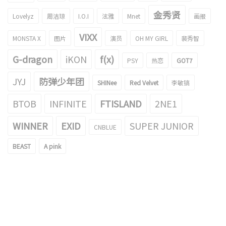
金秀贤
Lovelyz
周洁琼
I.O.I
泫雅
Mnet
画报
VIXX
MONSTA X
图片
演员
OH MY GIRL
裴秀智
G-dragon
iKON
f(x)
PSY
热恋
GOT7
JYJ
防弹少年团
SHINee
Red Velvet
李敏镐
BTOB
INFINITE
FTISLAND
2NE1
WINNER
EXID
SUPER JUNIOR
CNBLUE
BEAST
A pink