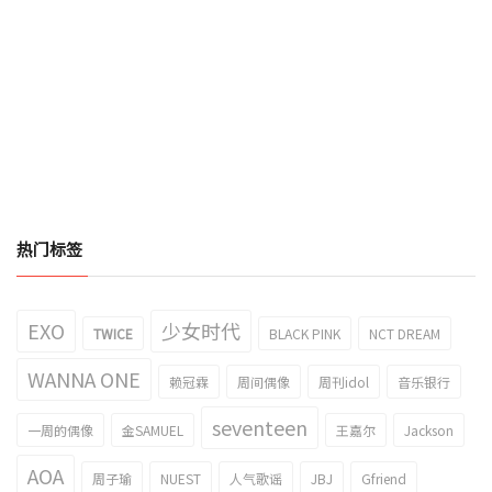
热门标签
EXO
少女时代
TWICE
BLACK PINK
NCT DREAM
WANNA ONE
赖冠霖
周间偶像
周刊idol
音乐银行
seventeen
一周的偶像
金SAMUEL
王嘉尔
Jackson
AOA
周子瑜
NUEST
人气歌谣
JBJ
Gfriend