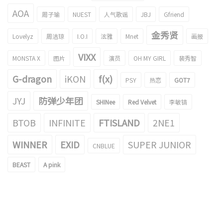
AOA
周子瑜
NUEST
人气歌谣
JBJ
Gfriend
金秀贤
Lovelyz
周洁琼
I.O.I
泫雅
Mnet
画报
VIXX
MONSTA X
图片
演员
OH MY GIRL
裴秀智
G-dragon
iKON
f(x)
PSY
热恋
GOT7
JYJ
防弹少年团
SHINee
Red Velvet
李敏镐
BTOB
INFINITE
FTISLAND
2NE1
WINNER
EXID
SUPER JUNIOR
CNBLUE
BEAST
A pink