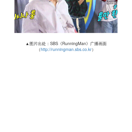
▲图片出处：SBS《RunningMan》广播画面
（
http://runningman.sbs.co.kr
）