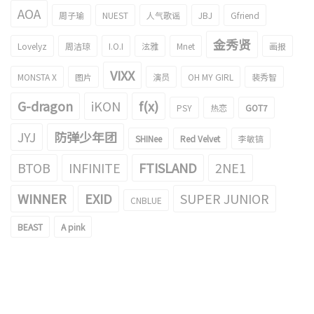
AOA
周子瑜
NUEST
人气歌谣
JBJ
Gfriend
金秀贤
Lovelyz
周洁琼
I.O.I
泫雅
Mnet
画报
VIXX
MONSTA X
图片
演员
OH MY GIRL
裴秀智
G-dragon
iKON
f(x)
PSY
热恋
GOT7
JYJ
防弹少年团
SHINee
Red Velvet
李敏镐
BTOB
INFINITE
FTISLAND
2NE1
WINNER
EXID
SUPER JUNIOR
CNBLUE
BEAST
A pink