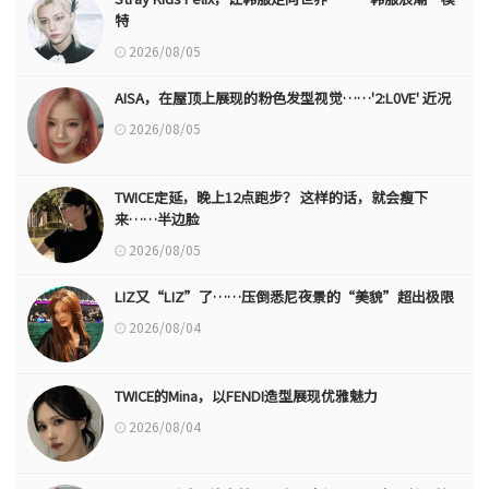
特
2026/08/05
AISA，在屋顶上展现的粉色发型视觉……'2:L0VE' 近况
2026/08/05
TWICE定延，晚上12点跑步？ 这样的话，就会瘦下
来……半边脸
2026/08/05
LIZ又“LIZ”了……压倒悉尼夜景的“美貌”超出极限
2026/08/04
TWICE的Mina，以FENDI造型展现优雅魅力
2026/08/04