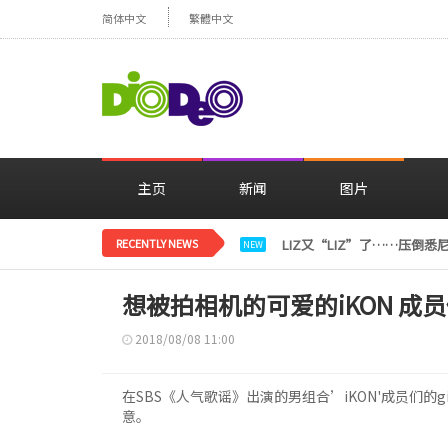
简体中文
繁體中文
主页
新闻
图片
RECENTLY NEWS
LIZ又“LIZ”了……压倒
NEW
想被拍相机的可爱的iKON 成
2018/08/08 11:00
在SBS《人气歌谣》出演的男组合’iKON'成员们
意。