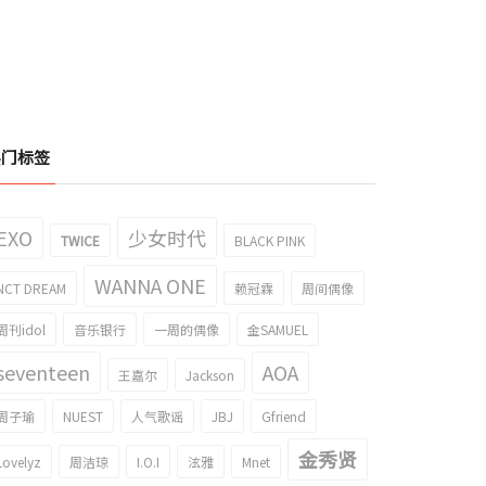
热门标签
EXO
少女时代
TWICE
BLACK PINK
WANNA ONE
NCT DREAM
赖冠霖
周间偶像
周刊idol
音乐银行
一周的偶像
金SAMUEL
seventeen
AOA
王嘉尔
Jackson
周子瑜
NUEST
人气歌谣
JBJ
Gfriend
金秀贤
Lovelyz
周洁琼
I.O.I
泫雅
Mnet