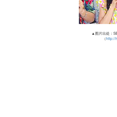
▲图片出处：S
（
http://