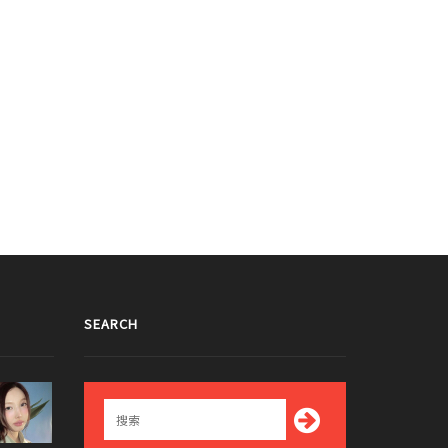
SEARCH