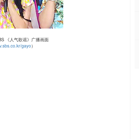
BS 《人气歌谣》广播画面
tv.sbs.co.kr/gayo
）