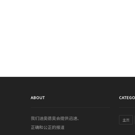
ABOUT
CATEGO
我们迪奥德奥会提供迅速、
主页
正确和公正的报道