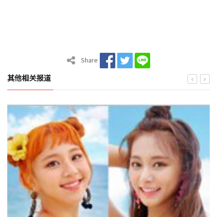
Share
其他相关报道