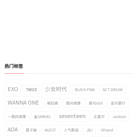
热门标签
EXO
少女时代
TWICE
BLACK PINK
NCT DREAM
WANNA ONE
赖冠霖
周间偶像
周刊idol
音乐银行
seventeen
一周的偶像
金SAMUEL
王嘉尔
Jackson
AOA
周子瑜
NUEST
人气歌谣
JBJ
Gfriend