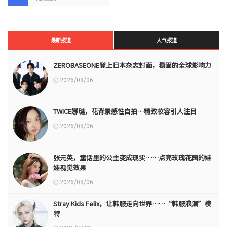
最新报道
人气报道
ZEROBASEONE登上日本杂志封面，稳固的全球影响力
2026/08/06
TWICE娜璉，花背景感性自拍…精致妆容引人注目
2026/08/06
张元英，童话里的公主变成现实……点亮玫瑰花园的娃
娃视觉效果
2026/08/06
Stray Kids Felix，让韩服走向世界……“韩服浪潮”模
特