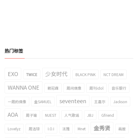
热门标签
EXO
少女时代
TWICE
BLACK PINK
NCT DREAM
WANNA ONE
赖冠霖
周间偶像
周刊idol
音乐银行
seventeen
一周的偶像
金SAMUEL
王嘉尔
Jackson
AOA
周子瑜
NUEST
人气歌谣
JBJ
Gfriend
金秀贤
Lovelyz
周洁琼
I.O.I
泫雅
Mnet
画报