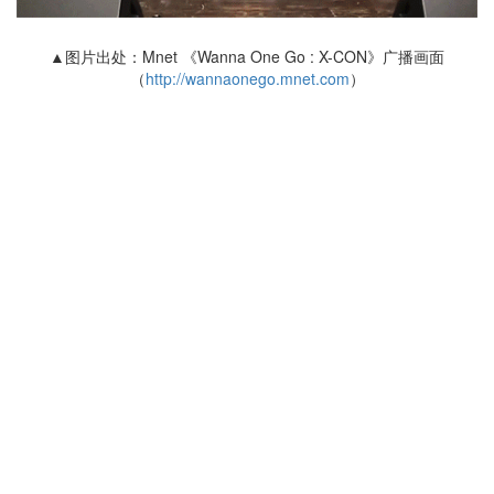
▲图片出处：Mnet 《Wanna One Go : X-CON》广播画面
（
http://wannaonego.mnet.com
）