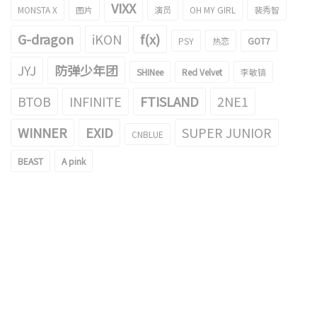
VIXX
MONSTA X
图片
演员
OH MY GIRL
裴秀智
G-dragon
iKON
f(x)
PSY
热恋
GOT7
JYJ
防弹少年团
SHINee
Red Velvet
李敏镐
BTOB
INFINITE
FTISLAND
2NE1
WINNER
EXID
SUPER JUNIOR
CNBLUE
BEAST
A pink