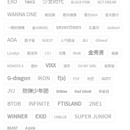
EXO
少女时代
TWICE
BLACK PINK
NCT DREAM
WANNA ONE
赖冠霖
周间偶像
周刊idol
音乐银行
seventeen
一周的偶像
金SAMUEL
王嘉尔
Jackson
AOA
周子瑜
NUEST
人气歌谣
JBJ
Gfriend
金秀贤
Lovelyz
周洁琼
I.O.I
泫雅
Mnet
画报
VIXX
MONSTA X
图片
演员
OH MY GIRL
裴秀智
G-dragon
iKON
f(x)
PSY
热恋
GOT7
JYJ
防弹少年团
SHINee
Red Velvet
李敏镐
BTOB
INFINITE
FTISLAND
2NE1
WINNER
EXID
SUPER JUNIOR
CNBLUE
BEAST
A pink