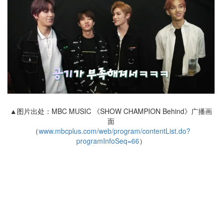
▲图片出处：MBC MUSIC 《SHOW CHAMPION Behind》广播画
面
（
www.mbcplus.com/web/program/contentList.do?
programInfoSeq=66
）