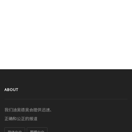
ABOUT
我们迪奥德奥会提供迅速、
正确和公正的报道
简体中文
繁體中文