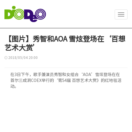
Toggl
navig
【图片】秀智和AOA 雪炫登场在‘百想
艺术大赏’
2018/05/04 20:00
在3日下午，歌手兼演员秀智和女组合‘AOA’雪炫登场在在
首尔三成洞COEX举行的‘第54届 百想艺术大赏》的红地毯活
动。