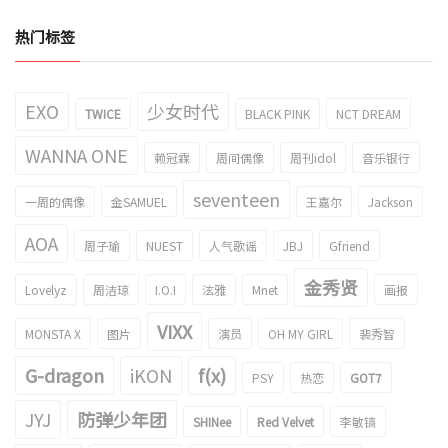
热门标签
EXO
少女时代
TWICE
BLACK PINK
NCT DREAM
WANNA ONE
赖冠霖
周间偶像
周刊idol
音乐银行
seventeen
一周的偶像
金SAMUEL
王嘉尔
Jackson
AOA
周子瑜
NUEST
人气歌谣
JBJ
Gfriend
金秀贤
Lovelyz
周洁琼
I.O.I
泫雅
Mnet
画报
VIXX
MONSTA X
图片
演员
OH MY GIRL
裴秀智
G-dragon
iKON
f(x)
PSY
热恋
GOT7
JYJ
防弹少年团
SHINee
Red Velvet
李敏镐