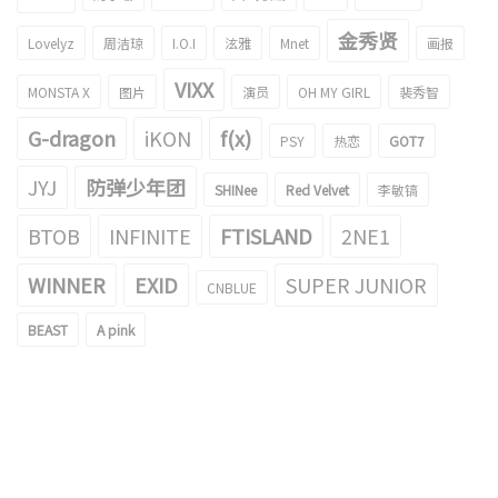
金秀贤
Lovelyz
周洁琼
I.O.I
泫雅
Mnet
画报
VIXX
MONSTA X
图片
演员
OH MY GIRL
裴秀智
G-dragon
iKON
f(x)
PSY
热恋
GOT7
JYJ
防弹少年团
SHINee
Red Velvet
李敏镐
BTOB
INFINITE
FTISLAND
2NE1
WINNER
EXID
SUPER JUNIOR
CNBLUE
BEAST
A pink