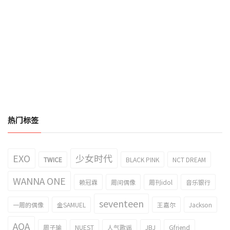
热门标签
EXO
少女时代
TWICE
BLACK PINK
NCT DREAM
WANNA ONE
赖冠霖
周间偶像
周刊idol
音乐银行
seventeen
一周的偶像
金SAMUEL
王嘉尔
Jackson
AOA
周子瑜
NUEST
人气歌谣
JBJ
Gfriend