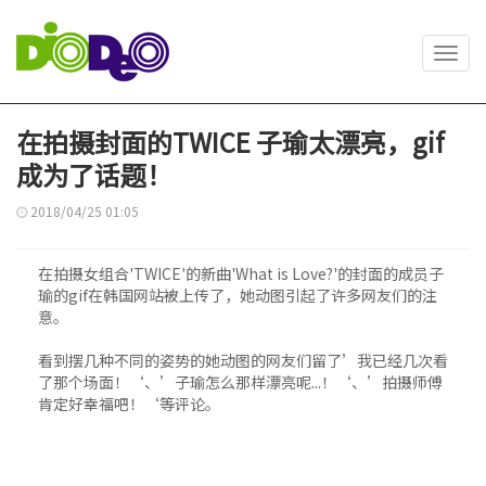
Toggl
navig
在拍摄封面的TWICE 子瑜太漂亮，gif
成为了话题！
2018/04/25 01:05
在拍摄女组合'TWICE'的新曲'What is Love?'的封面的成员子
瑜的gif在韩国网站被上传了，她动图引起了许多网友们的注
意。
看到摆几种不同的姿势的她动图的网友们留了’我已经几次看
了那个场面！‘、’子瑜怎么那样漂亮呢...！‘、’拍摄师傅
肯定好幸福吧！‘等评论。