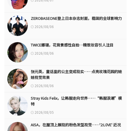
ZEROBASEONE登上日本杂志封面，稳固的全球影响力
2026/08/06
TWICE娜璉，花背景感性自拍…精致妆容引人注目
2026/08/06
张元英，童话里的公主变成现实……点亮玫瑰花园的娃
娃视觉效果
2026/08/06
Stray Kids Felix，让韩服走向世界……“韩服浪潮”模
特
2026/08/05
AISA，在屋顶上展现的粉色发型视觉……'2:L0VE' 近况