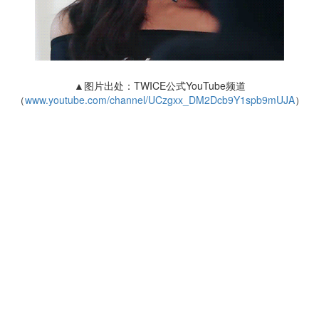
▲图片出处：TWICE公式YouTube频道
（
www.youtube.com/channel/UCzgxx_DM2Dcb9Y1spb9mUJA
）