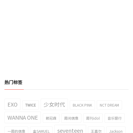
热门标签
EXO
少女时代
TWICE
BLACK PINK
NCT DREAM
WANNA ONE
赖冠霖
周间偶像
周刊idol
音乐银行
seventeen
一周的偶像
金SAMUEL
王嘉尔
Jackson