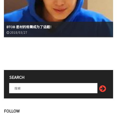
BTOB 星材的街舞成为了话题！
2018/03/27
SEARCH
FOLLOW