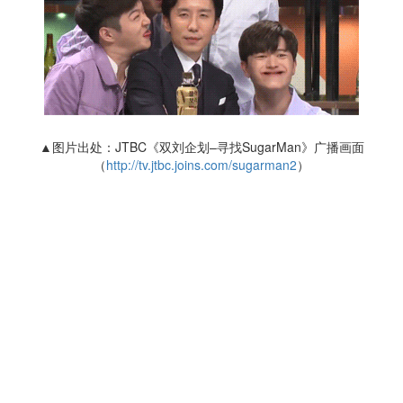
▲图片出处：JTBC《双刘企划–寻找SugarMan》广播画面
（
http://tv.jtbc.joins.com/sugarman2
）