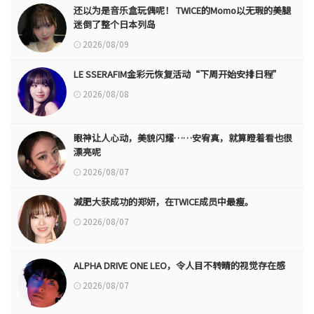
还以为是音乐盒玩偶呢！ TWICE的Momo以无瑕的美腿
迷倒了整个日本列岛
2026/08/09
LE SSERAFIM金彩元恢复活动“下周开始安排日程”
2026/08/08
眼神让人心动，美貌闪耀……安宥真，就算瞪着看也很
漂亮呢
2026/08/07
减肥大获成功的郑妍，在TWICE成员中最瘦。
2026/08/07
ALPHA DRIVE ONE LEO，令人目不转睛的视觉存在感
2026/08/07