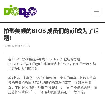
Toggl
navig
拍聚美颜的BTOB 成员们的gif成为了话
题！
2018/04/17 21:00
在JTBC《双刘企划–寻找SugarMan》登场的男组
合'BTOB'成员们的gif在韩国网站被上传了，他们的照片引起
了许多网友们的注意。
看到与MC柳喜烈一起拍聚美颜(为一个人的美貌，其他人头奇
怪的表情拍的)的BTOB成员们的网友们留了‘在那样的情
况，中间的人也是不能集中吧哈哈’、‘那个不是聚美颜，而
是恐怖体验嘛！’、‘不要帅的脸浪费吧！’等评论。