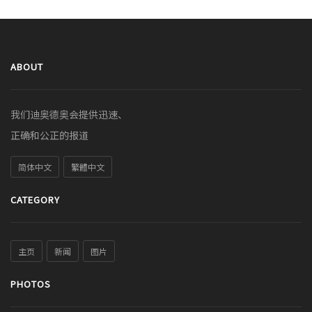
ABOUT
我们迪奥德奥会提供迅速、
正确和公正的报道
简体中文
繁體中文
CATEGORY
主页
新闻
图片
PHOTOS