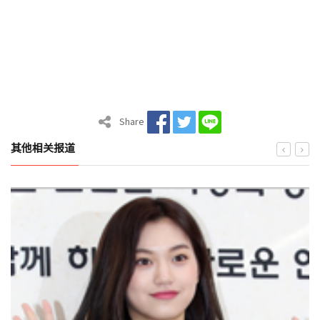
Share
其他相关报道