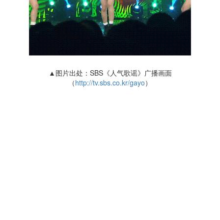
▲图片出处：SBS《人气歌谣》广播画面
（
http://tv.sbs.co.kr/gayo
）