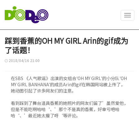
Toggl
navig
踩到香蕉的OH MY GIRL Arin的gif成为
了话题！
2018/04/16 21:00
在SBS 《人气歌谣》出演的女组合'OH MY GIRL'的小分队'OH
MY GIRL BANHANA'的成员Arin的gif在韩国网站被上传了，
她动图引起了许多网友们的注意。
看到踩到了舞台道具香蕉的她照片的网友们留了’虽然爱他，
但是不能吃啊哈哈‘、’那个不是真的香蕉，好幸亏吧哈
哈‘、’最近她太瘦了呀‘等评论。