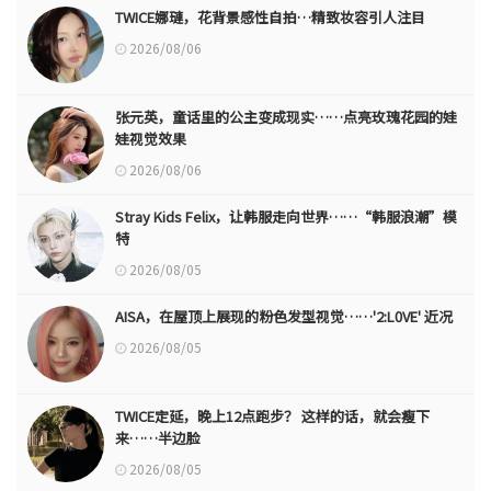
TWICE娜璉，花背景感性自拍…精致妆容引人注目
2026/08/06
张元英，童话里的公主变成现实……点亮玫瑰花园的娃
娃视觉效果
2026/08/06
Stray Kids Felix，让韩服走向世界……“韩服浪潮”模
特
2026/08/05
AISA，在屋顶上展现的粉色发型视觉……'2:L0VE' 近况
2026/08/05
TWICE定延，晚上12点跑步？ 这样的话，就会瘦下
来……半边脸
2026/08/05