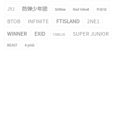
JYJ
防弹少年团
SHINee
Red Velvet
李敏镐
BTOB
INFINITE
FTISLAND
2NE1
WINNER
EXID
SUPER JUNIOR
CNBLUE
BEAST
A pink