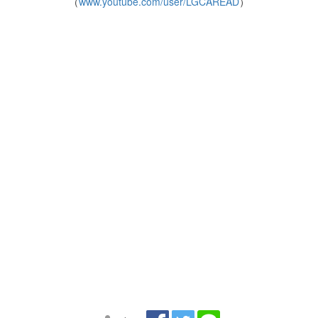
（
www.youtube.com/user/LGCAREAD
）