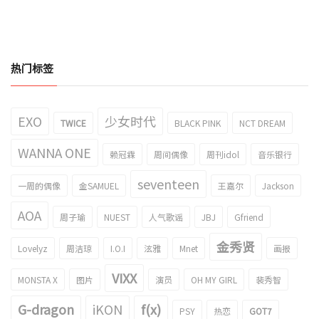
热门标签
EXO
少女时代
TWICE
BLACK PINK
NCT DREAM
WANNA ONE
赖冠霖
周间偶像
周刊idol
音乐银行
seventeen
一周的偶像
金SAMUEL
王嘉尔
Jackson
AOA
周子瑜
NUEST
人气歌谣
JBJ
Gfriend
金秀贤
Lovelyz
周洁琼
I.O.I
泫雅
Mnet
画报
VIXX
MONSTA X
图片
演员
OH MY GIRL
裴秀智
G-dragon
iKON
f(x)
PSY
热恋
GOT7