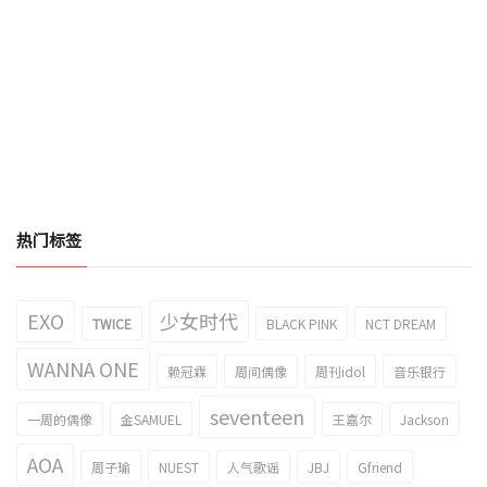
热门标签
EXO
少女时代
TWICE
BLACK PINK
NCT DREAM
WANNA ONE
赖冠霖
周间偶像
周刊idol
音乐银行
seventeen
一周的偶像
金SAMUEL
王嘉尔
Jackson
AOA
周子瑜
NUEST
人气歌谣
JBJ
Gfriend