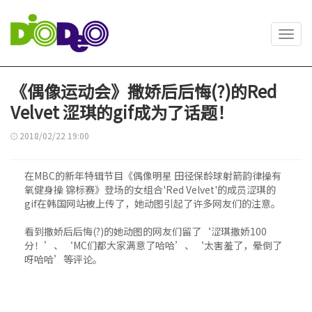
Toggl
navig
《偶像运动会》撒娇后后悔(?)的Red
Velvet 涩琪的gif成为了话题！
2018/02/22 19:00
在MBC的新年特辑节目《偶像明星 田径保龄球射箭韵律操有
氧健身操 锦标赛》登场的女组合'Red Velvet'的成员涩琪的
gif在韩国网站被上传了，她动图引起了许多网友们的注意。
看到撒娇后后悔(?)的她动图的网友们留了‘涩琪撒娇100
分！’、‘MC们都大家满意了哈哈’、‘太害羞了，晕倒了
呀哈哈’等评论。