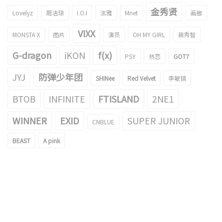
金秀贤
Lovelyz
周洁琼
I.O.I
泫雅
Mnet
画报
VIXX
MONSTA X
图片
演员
OH MY GIRL
裴秀智
G-dragon
iKON
f(x)
PSY
热恋
GOT7
JYJ
防弹少年团
SHINee
Red Velvet
李敏镐
BTOB
INFINITE
FTISLAND
2NE1
WINNER
EXID
SUPER JUNIOR
CNBLUE
BEAST
A pink