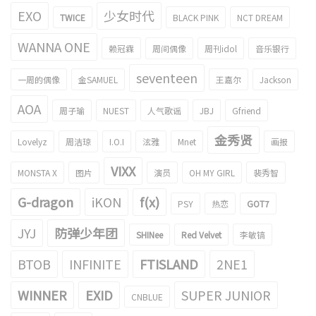
EXO
少女时代
TWICE
BLACK PINK
NCT DREAM
WANNA ONE
赖冠霖
周间偶像
周刊idol
音乐银行
seventeen
一周的偶像
金SAMUEL
王嘉尔
Jackson
AOA
周子瑜
NUEST
人气歌谣
JBJ
Gfriend
金秀贤
Lovelyz
周洁琼
I.O.I
泫雅
Mnet
画报
VIXX
MONSTA X
图片
演员
OH MY GIRL
裴秀智
G-dragon
iKON
f(x)
PSY
热恋
GOT7
JYJ
防弹少年团
SHINee
Red Velvet
李敏镐
BTOB
INFINITE
FTISLAND
2NE1
WINNER
EXID
SUPER JUNIOR
CNBLUE