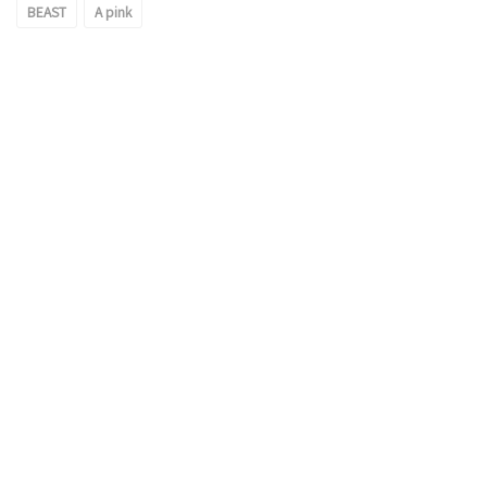
BEAST
A pink