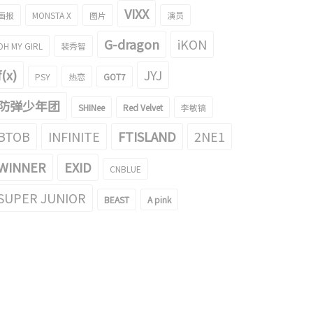
VIXX
画报
MONSTA X
图片
演员
G-dragon
iKON
OH MY GIRL
裴秀智
f(x)
JYJ
PSY
热恋
GOT7
防弹少年团
SHINee
Red Velvet
李敏镐
BTOB
INFINITE
FTISLAND
2NE1
WINNER
EXID
网友们选的Red Velvet JOY的传说
《SNL》出演Red Velvet JOY的性感跳
CNBLUE
片集引起了话题！
舞引起了话题！
SUPER JUNIOR
017/08/19
2017/07/25
BEAST
A pink