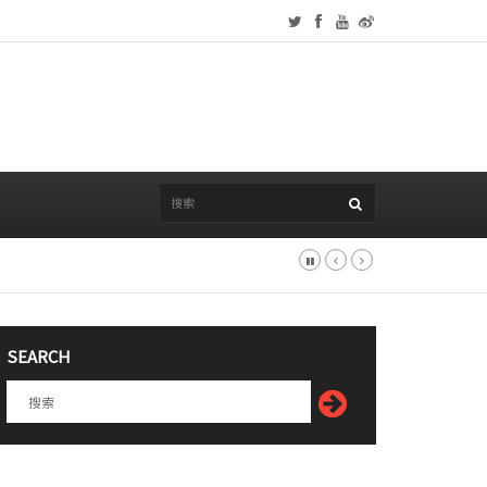
SEARCH