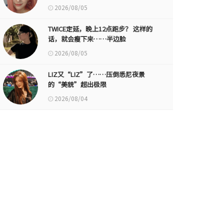
2026/08/05
TWICE定延，晚上12点跑步？ 这样的
话，就会瘦下来……半边脸
2026/08/05
LIZ又“LIZ”了……压倒悉尼夜景
的“美貌”超出极限
2026/08/04