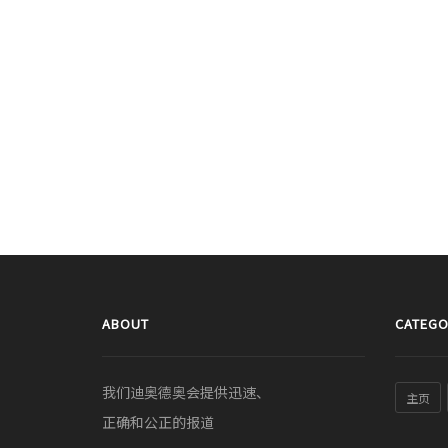
ABOUT
CATEGO
我们迪奥德奥会提供迅速、
主页
正确和公正的报道