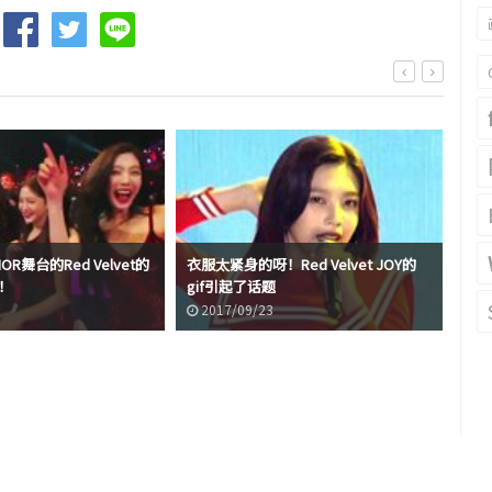
IOR舞台的Red Velvet的
衣服太紧身的呀！Red Velvet JOY的
韩国
题！
gif引起了话题
照
2017/09/23
2