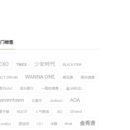
热门标签
EXO
少女时代
TWICE
BLACK PINK
WANNA ONE
NCT DREAM
赖冠霖
周间偶像
周刊idol
音乐银行
一周的偶像
金SAMUEL
seventeen
AOA
王嘉尔
Jackson
周子瑜
NUEST
人气歌谣
JBJ
Gfriend
金秀贤
Lovelyz
周洁琼
I.O.I
泫雅
Mnet