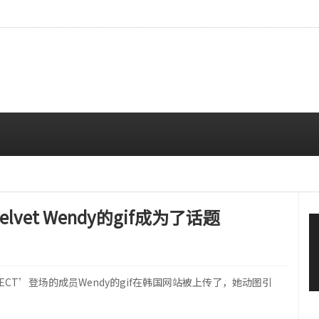
本杂志封面，稳固的全球影响力
08/06 12:00 PM
vet Wendy的gif成为了话题
 PROJECT’登场的成员Wendy的gif在韩国网站被上传了，她动图引