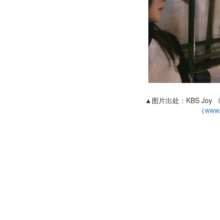
▲图片出处：KBS Joy 《
（
www.