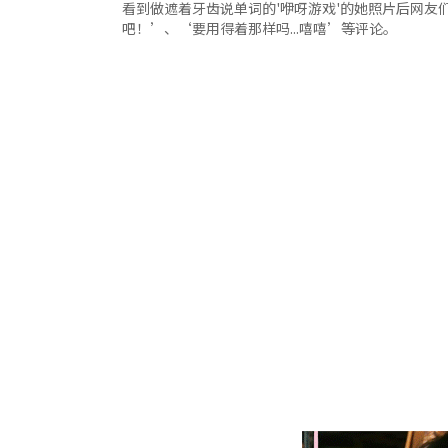
看到做遮着牙齿说单词的'咿呀游戏'的她照片后网友
吧！’、‘要用得着那样吗...嘻嘻’等评论。