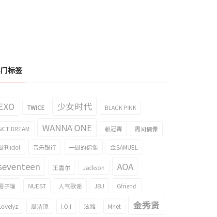
热门标签
EXO
少女时代
TWICE
BLACK PINK
WANNA ONE
NCT DREAM
赖冠霖
周间偶像
周刊idol
音乐银行
一周的偶像
金SAMUEL
seventeen
AOA
王嘉尔
Jackson
周子瑜
NUEST
人气歌谣
JBJ
Gfriend
金秀贤
Lovelyz
周洁琼
I.O.I
泫雅
Mnet