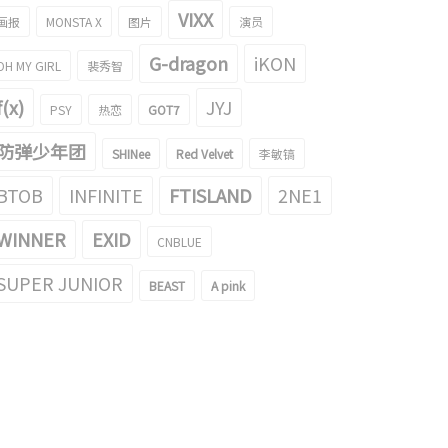
VIXX
画报
MONSTA X
图片
演员
G-dragon
iKON
OH MY GIRL
裴秀智
f(x)
JYJ
PSY
热恋
GOT7
防弹少年团
SHINee
Red Velvet
李敏镐
...在舞台的Red Velvet Wendy的
太可怜了...过分突出锁骨的Red Velvet
片成为了话题！
Wendy成为了话题
BTOB
INFINITE
FTISLAND
2NE1
017/07/26
2017/07/23
WINNER
EXID
CNBLUE
SUPER JUNIOR
BEAST
A pink