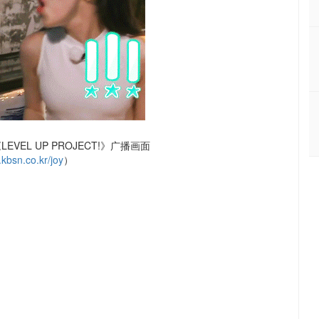
LEVEL UP PROJECT!》广播画面
kbsn.co.kr/joy
）