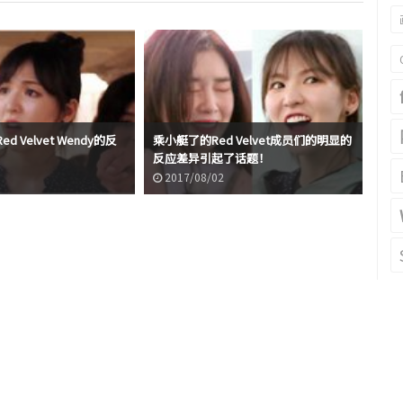
 Velvet Wendy的反
乘小艇了的Red Velvet成员们的明显的
肋骨啊
！
反应差异引起了话题！
照
2017/08/02
2