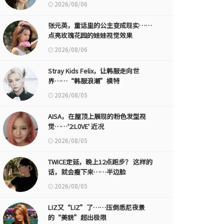
2026/08/06
张元英，童话里的公主变成现实……
点亮玫瑰花园的娃娃视觉效果
2026/08/06
Stray Kids Felix，让韩服走向世
界……“韩服浪潮”模特
2026/08/05
AISA，在屋顶上展现的粉色发型视
觉……'2:L0VE' 近况
2026/08/05
TWICE定延，晚上12点跑步？ 这样的
话，就会瘦下来……半边脸
2026/08/05
LIZ又“LIZ”了……压倒悉尼夜景
的“美貌”超出极限