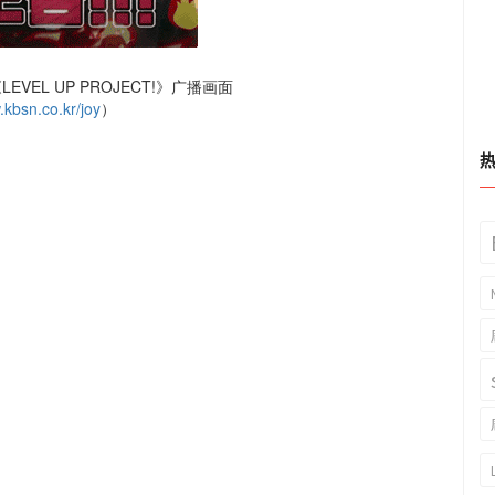
LEVEL UP PROJECT!》广播画面
kbsn.co.kr/joy
）