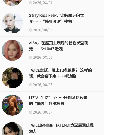
2026/08/06
Stray Kids Felix，让韩服走向世
界……“韩服浪潮”模特
2026/08/05
AISA，在屋顶上展现的粉色发型视
觉……'2:L0VE' 近况
2026/08/05
TWICE定延，晚上12点跑步？ 这样的
话，就会瘦下来……半边脸
2026/08/05
LIZ又“LIZ”了……压倒悉尼夜景
的“美貌”超出极限
2026/08/04
TWICE的Mina，以FENDI造型展现优雅
魅力