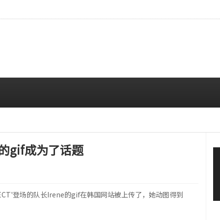
视觉……'2:L0VE' 近况
08/05 10:00 AM
ne的gif成为了话题
PROJECT'登场的队长Irene的gif在韩国网站被上传了，她动图得到