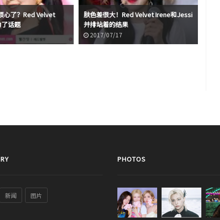
了？Red Velvet
肤色差很大！Red Velvet Irene和Jessi
《认
成为了话题
并排站着的结果
Ir
题
2017/07/17
2
RY
PHOTOS
新闻
图片