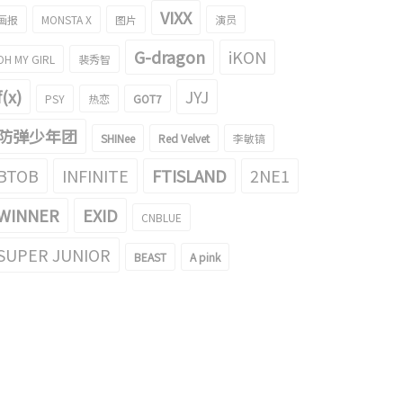
VIXX
画报
MONSTA X
图片
演员
G-dragon
iKON
OH MY GIRL
裴秀智
f(x)
JYJ
PSY
热恋
GOT7
防弹少年团
SHINee
Red Velvet
李敏镐
BTOB
INFINITE
FTISLAND
2NE1
WINNER
EXID
CNBLUE
SUPER JUNIOR
BEAST
A pink