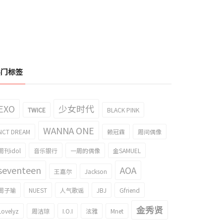
热门标签
EXO
少女时代
TWICE
BLACK PINK
WANNA ONE
NCT DREAM
赖冠霖
周间偶像
周刊idol
音乐银行
一周的偶像
金SAMUEL
seventeen
AOA
王嘉尔
Jackson
周子瑜
NUEST
人气歌谣
JBJ
Gfriend
金秀贤
Lovelyz
周洁琼
I.O.I
泫雅
Mnet