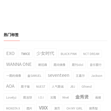
热门标签
EXO
少女时代
TWICE
BLACK PINK
NCT DREAM
WANNA ONE
赖冠霖
周间偶像
周刊idol
音乐银行
seventeen
一周的偶像
金SAMUEL
王嘉尔
Jackson
AOA
周子瑜
NUEST
人气歌谣
JBJ
Gfriend
金秀贤
Lovelyz
周洁琼
I.O.I
泫雅
Mnet
画报
VIXX
MONSTA X
图片
演员
OH MY GIRL
裴秀智