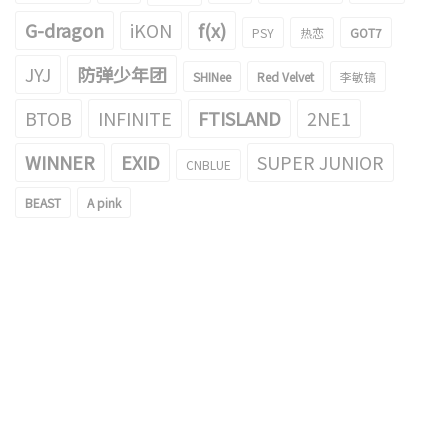
G-dragon
iKON
f(x)
PSY
热恋
GOT7
JYJ
防弹少年团
SHINee
Red Velvet
李敏镐
BTOB
INFINITE
FTISLAND
2NE1
WINNER
EXID
SUPER JUNIOR
CNBLUE
BEAST
A pink