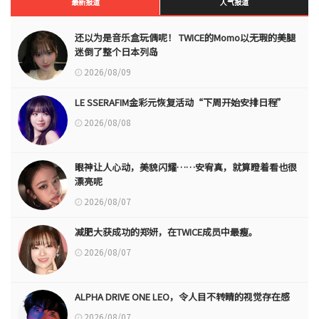
最新报道
人气报道
还以为是音乐盒玩偶呢！ TWICE的Momo以无瑕的美腿
迷倒了整个日本列岛
2026/08/09
LE SSERAFIM金彩元恢复活动“下周开始安排日程”
2026/08/08
眼神让人心动，美貌闪耀……安宥真，就算瞪着看也很
漂亮呢
2026/08/07
减肥大获成功的郑妍，在TWICE成员中最瘦。
2026/08/07
ALPHA DRIVE ONE LEO，令人目不转睛的视觉存在感
2026/08/07