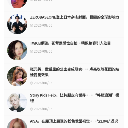
ZEROBASEONE登上日本杂志封面，稳固的全球影响力
2026/08/06
TWICE娜璉，花背景感性自拍…精致妆容引人注目
2026/08/06
张元英，童话里的公主变成现实……点亮玫瑰花园的娃
娃视觉效果
2026/08/06
Stray Kids Felix，让韩服走向世界……“韩服浪潮”模
特
2026/08/05
AISA，在屋顶上展现的粉色发型视觉……'2:L0VE' 近况