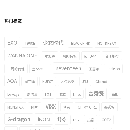
热门标签
EXO
少女时代
TWICE
BLACK PINK
NCT DREAM
WANNA ONE
赖冠霖
周间偶像
周刊idol
音乐银行
seventeen
一周的偶像
金SAMUEL
王嘉尔
Jackson
AOA
周子瑜
NUEST
人气歌谣
JBJ
Gfriend
金秀贤
Lovelyz
周洁琼
I.O.I
泫雅
Mnet
画报
VIXX
MONSTA X
图片
演员
OH MY GIRL
裴秀智
G-dragon
iKON
f(x)
PSY
热恋
GOT7