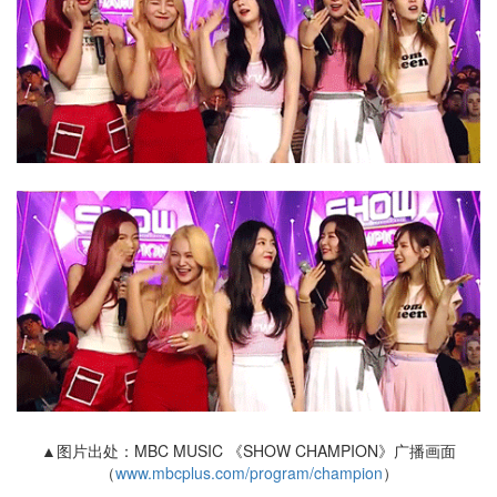
▲图片出处：MBC MUSIC 《SHOW CHAMPION》广播画面
（
www.mbcplus.com/program/champion
）