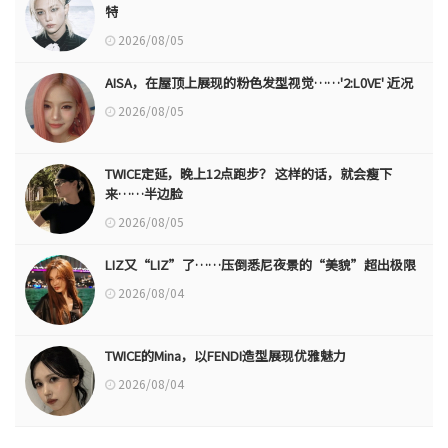
特
2026/08/05
AISA，在屋顶上展现的粉色发型视觉……'2:L0VE' 近况
2026/08/05
TWICE定延，晚上12点跑步？ 这样的话，就会瘦下
来……半边脸
2026/08/05
LIZ又“LIZ”了……压倒悉尼夜景的“美貌”超出极限
2026/08/04
TWICE的Mina，以FENDI造型展现优雅魅力
2026/08/04