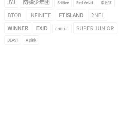
JYJ
防弹少年团
SHINee
Red Velvet
李敏镐
BTOB
INFINITE
FTISLAND
2NE1
WINNER
EXID
SUPER JUNIOR
CNBLUE
BEAST
A pink