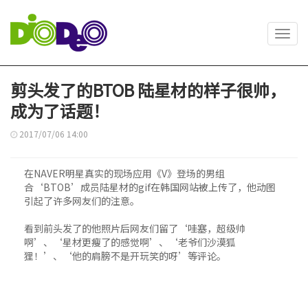
Toggl
navig
剪头发了的BTOB 陆星材的样子很帅，
成为了话题！
2017/07/06 14:00
在NAVER明星真实的现场应用《V》登场的男组
合‘BTOB’成员陆星材的gif在韩国网站被上传了，他动图
引起了许多网友们的注意。
看到前头发了的他照片后网友们留了‘哇塞，超级帅
啊’、‘星材更瘦了的感觉啊’、‘老爷们沙漠狐
狸！’、‘他的肩膀不是开玩笑的呀’等评论。