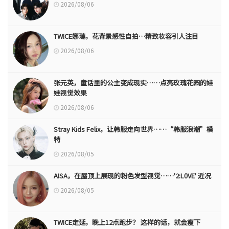
2026/08/06
TWICE娜璉，花背景感性自拍…精致妆容引人注目
2026/08/06
张元英，童话里的公主变成现实……点亮玫瑰花园的娃
娃视觉效果
2026/08/06
Stray Kids Felix，让韩服走向世界……“韩服浪潮”模
特
2026/08/05
AISA，在屋顶上展现的粉色发型视觉……'2:L0VE' 近况
2026/08/05
TWICE定延，晚上12点跑步？ 这样的话，就会瘦下