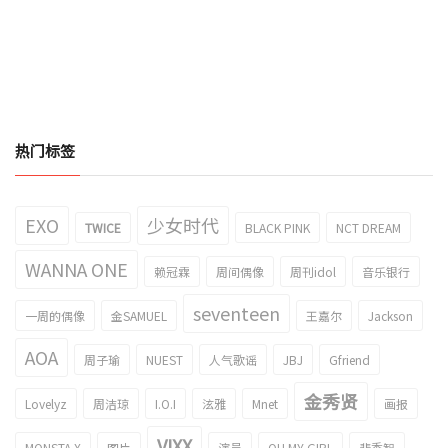
热门标签
EXO
少女时代
TWICE
BLACK PINK
NCT DREAM
WANNA ONE
赖冠霖
周间偶像
周刊idol
音乐银行
seventeen
一周的偶像
金SAMUEL
王嘉尔
Jackson
AOA
周子瑜
NUEST
人气歌谣
JBJ
Gfriend
金秀贤
Lovelyz
周洁琼
I.O.I
泫雅
Mnet
画报
VIXX
MONSTA X
图片
演员
OH MY GIRL
裴秀智