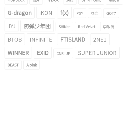
G-dragon
iKON
f(x)
PSY
热恋
GOT7
JYJ
防弹少年团
SHINee
Red Velvet
李敏镐
BTOB
INFINITE
FTISLAND
2NE1
WINNER
EXID
SUPER JUNIOR
CNBLUE
BEAST
A pink