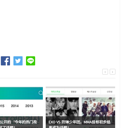
cast公开的‘今年的热门视
EXO VS 防弹少年团，MMA投标初步结
在1
引起了话题！
果成为话题！
题