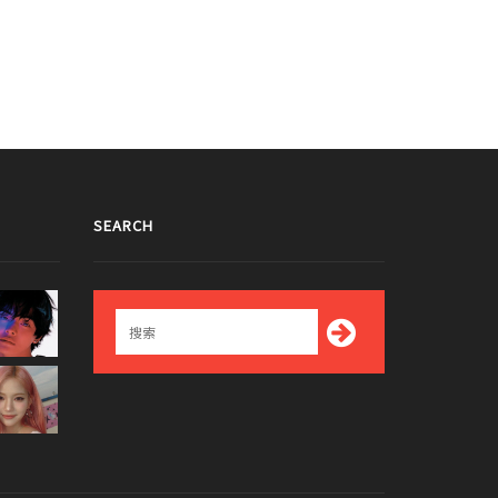
016/11/30
2016/08/02
SEARCH