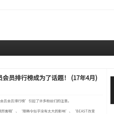
…安宥真，就算瞪着看也很漂亮呢
08/07 12:00 PM
员会员排行榜成为了话题！ (17年4月)
网站会员会员排行榜’引起了许多粉丝们的注意。
很厉害哦’、‘限韩令似乎没有太大的影响’、‘BEAST改变