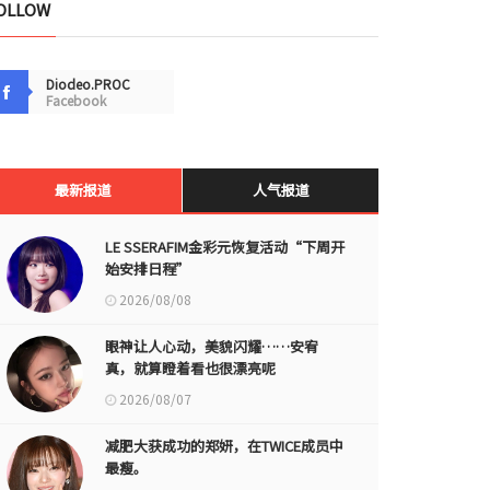
OLLOW
Diodeo.PROC
Facebook
最新报道
人气报道
LE SSERAFIM金彩元恢复活动“下周开
始安排日程”
2026/08/08
眼神让人心动，美貌闪耀……安宥
真，就算瞪着看也很漂亮呢
2026/08/07
减肥大获成功的郑妍，在TWICE成员中
最瘦。