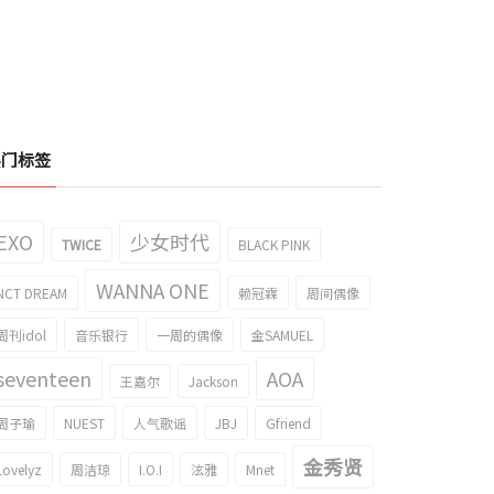
热门标签
EXO
少女时代
TWICE
BLACK PINK
WANNA ONE
NCT DREAM
赖冠霖
周间偶像
周刊idol
音乐银行
一周的偶像
金SAMUEL
seventeen
AOA
王嘉尔
Jackson
周子瑜
NUEST
人气歌谣
JBJ
Gfriend
金秀贤
Lovelyz
周洁琼
I.O.I
泫雅
Mnet