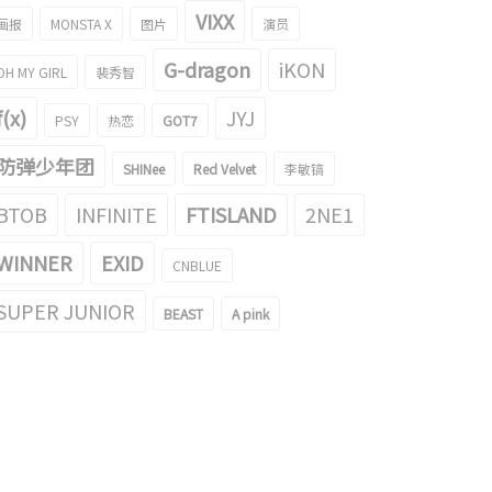
VIXX
画报
MONSTA X
图片
演员
G-dragon
iKON
OH MY GIRL
裴秀智
f(x)
JYJ
PSY
热恋
GOT7
防弹少年团
SHINee
Red Velvet
李敏镐
BTOB
INFINITE
FTISLAND
2NE1
WINNER
EXID
CNBLUE
SUPER JUNIOR
BEAST
A pink