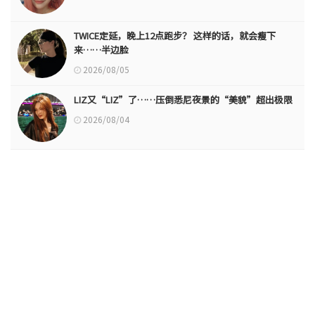
TWICE定延，晚上12点跑步？ 这样的话，就会瘦下
来……半边脸
2026/08/05
LIZ又“LIZ”了……压倒悉尼夜景的“美貌”超出极限
2026/08/04