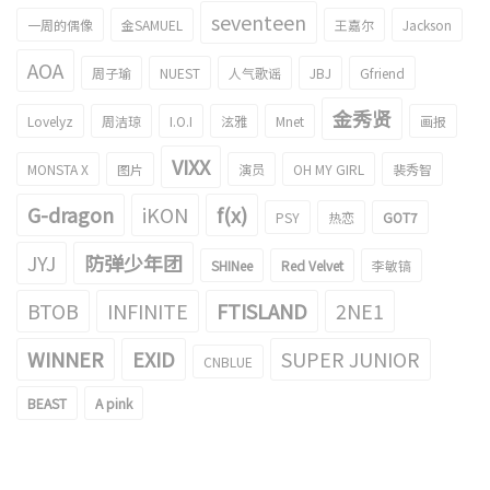
seventeen
一周的偶像
金SAMUEL
王嘉尔
Jackson
AOA
周子瑜
NUEST
人气歌谣
JBJ
Gfriend
金秀贤
Lovelyz
周洁琼
I.O.I
泫雅
Mnet
画报
VIXX
MONSTA X
图片
演员
OH MY GIRL
裴秀智
G-dragon
iKON
f(x)
PSY
热恋
GOT7
JYJ
防弹少年团
SHINee
Red Velvet
李敏镐
BTOB
INFINITE
FTISLAND
2NE1
WINNER
EXID
SUPER JUNIOR
CNBLUE
BEAST
A pink