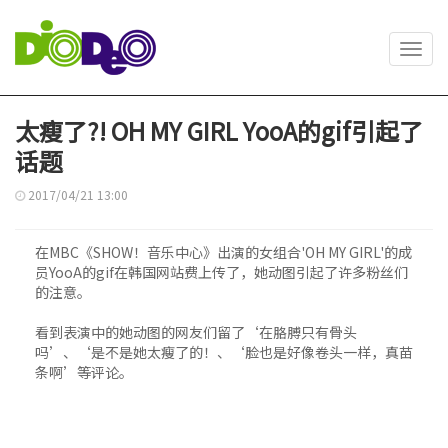
Toggl
navig
太瘦了?! OH MY GIRL YooA的gif引起了
话题
2017/04/21 13:00
在MBC《SHOW！音乐中心》出演的女组合'OH MY GIRL'的成
员YooA的gif在韩国网站费上传了，她动图引起了许多粉丝们
的注意。
看到表演中的她动图的网友们留了‘在胳膊只有骨头
吗’、‘是不是她太瘦了的！、‘脸也是好像卷头一样，真苗
条啊’等评论。