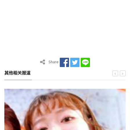
Share
其他相关报道