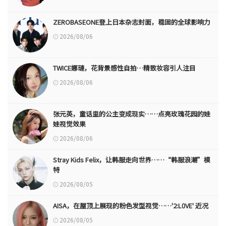
ZEROBASEONE登上日本杂志封面，稳固的全球影响力
2026/08/06
TWICE娜璉，花背景感性自拍…精致妆容引人注目
2026/08/06
张元英，童话里的公主变成现实……点亮玫瑰花园的娃
娃视觉效果
2026/08/06
Stray Kids Felix，让韩服走向世界……“韩服浪潮”模
特
2026/08/05
AISA，在屋顶上展现的粉色发型视觉……'2:L0VE' 近况
2026/08/05