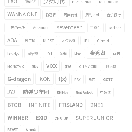
EXO
少女时代
TWICE
BLACK PINK
NCT DREAM
WANNA ONE
赖冠霖
周间偶像
周刊idol
音乐银行
seventeen
一周的偶像
金SAMUEL
王嘉尔
Jackson
AOA
周子瑜
NUEST
人气歌谣
JBJ
Gfriend
金秀贤
Lovelyz
周洁琼
I.O.I
泫雅
Mnet
画报
VIXX
MONSTA X
图片
演员
OH MY GIRL
裴秀智
G-dragon
iKON
f(x)
PSY
热恋
GOT7
JYJ
防弹少年团
SHINee
Red Velvet
李敏镐
BTOB
INFINITE
FTISLAND
2NE1
WINNER
EXID
SUPER JUNIOR
CNBLUE
BEAST
A pink