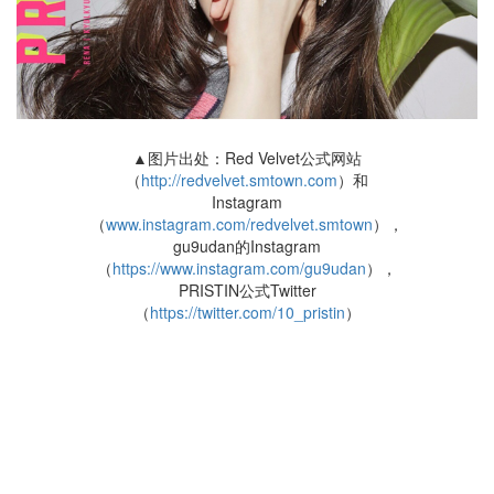
▲图片出处：Red Velvet公式网站
（
http://redvelvet.smtown.com
）和
Instagram
（
www.instagram.com/redvelvet.smtown
），
gu9udan的Instagram
（
https://www.instagram.com/gu9udan
），
PRISTIN公式Twitter
（
https://twitter.com/10_pristin
）