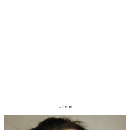
↓Irene