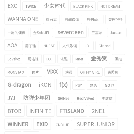
EXO
少女时代
TWICE
BLACK PINK
NCT DREAM
WANNA ONE
赖冠霖
周间偶像
周刊idol
音乐银行
seventeen
一周的偶像
金SAMUEL
王嘉尔
Jackson
AOA
周子瑜
NUEST
人气歌谣
JBJ
Gfriend
金秀贤
Lovelyz
周洁琼
I.O.I
泫雅
Mnet
画报
VIXX
MONSTA X
图片
演员
OH MY GIRL
裴秀智
G-dragon
iKON
f(x)
PSY
热恋
GOT7
JYJ
防弹少年团
SHINee
Red Velvet
李敏镐
BTOB
INFINITE
FTISLAND
2NE1
WINNER
EXID
SUPER JUNIOR
CNBLUE