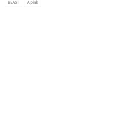
BEAST
A pink