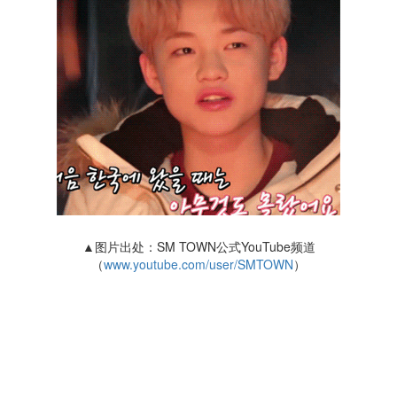
▲图片出处：SM TOWN公式YouTube频道
（
www.youtube.com/user/SMTOWN
）