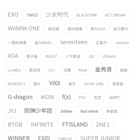
EXO
少女时代
TWICE
BLACK PINK
NCT DREAM
WANNA ONE
赖冠霖
周间偶像
周刊idol
音乐银行
seventeen
一周的偶像
金SAMUEL
王嘉尔
Jackson
AOA
周子瑜
NUEST
人气歌谣
JBJ
Gfriend
金秀贤
Lovelyz
周洁琼
I.O.I
泫雅
Mnet
画报
VIXX
MONSTA X
图片
演员
OH MY GIRL
裴秀智
G-dragon
iKON
f(x)
PSY
热恋
GOT7
JYJ
防弹少年团
SHINee
Red Velvet
李敏镐
BTOB
INFINITE
FTISLAND
2NE1
WINNER
EXID
SUPER JUNIOR
CNBLUE