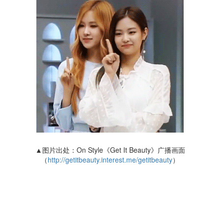
▲图片出处：On Style《Get It Beauty》广播画面
（
http://getitbeauty.interest.me/getitbeauty
）