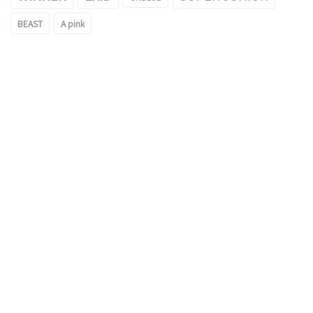
BEAST
A pink