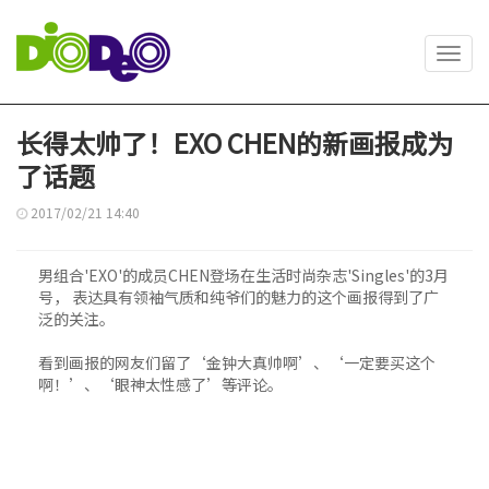
Toggl
navig
长得太帅了！EXO CHEN的新画报成为
了话题
2017/02/21 14:40
男组合'EXO'的成员CHEN登场在生活时尚杂志'Singles'的3月
号， 表达具有领袖气质和纯爷们的魅力的这个画报得到了广
泛的关注。
看到画报的网友们留了‘金钟大真帅啊’、‘一定要买这个
啊！’、‘眼神太性感了’等评论。