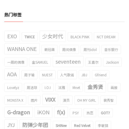
热门标签
EXO
少女时代
TWICE
BLACK PINK
NCT DREAM
WANNA ONE
赖冠霖
周间偶像
周刊idol
音乐银行
seventeen
一周的偶像
金SAMUEL
王嘉尔
Jackson
AOA
周子瑜
NUEST
人气歌谣
JBJ
Gfriend
金秀贤
Lovelyz
周洁琼
I.O.I
泫雅
Mnet
画报
VIXX
MONSTA X
图片
演员
OH MY GIRL
裴秀智
G-dragon
iKON
f(x)
PSY
热恋
GOT7
JYJ
防弹少年团
SHINee
Red Velvet
李敏镐