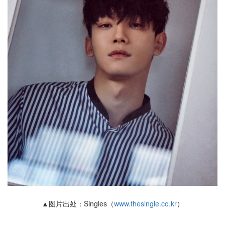
▲图片出处：Singles（
www.thesingle.co.kr
）