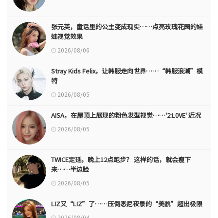
张元英，童话里的公主变成现实……点亮玫瑰花园的娃
娃视觉效果
2026/08/06
Stray Kids Felix，让韩服走向世界……“韩服浪潮”模
特
2026/08/05
AISA，在屋顶上展现的粉色发型视觉……'2:L0VE' 近况
2026/08/05
TWICE定延，晚上12点跑步？ 这样的话，就会瘦下
来……半边脸
2026/08/05
LIZ又“LIZ”了……压倒悉尼夜景的“美貌”超出极限
2026/08/04