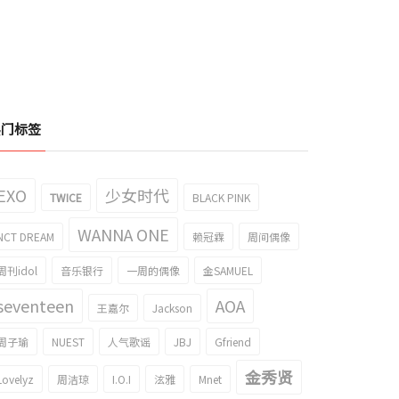
热门标签
EXO
少女时代
TWICE
BLACK PINK
WANNA ONE
NCT DREAM
赖冠霖
周间偶像
周刊idol
音乐银行
一周的偶像
金SAMUEL
seventeen
AOA
王嘉尔
Jackson
周子瑜
NUEST
人气歌谣
JBJ
Gfriend
金秀贤
Lovelyz
周洁琼
I.O.I
泫雅
Mnet