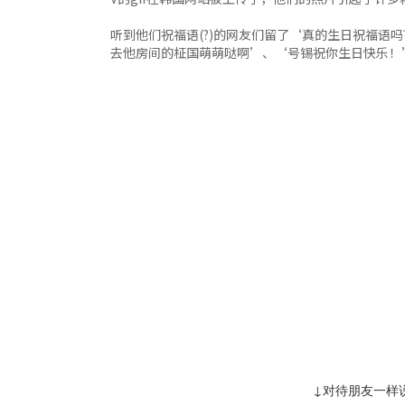
听到他们祝福语(?)的网友们留了‘真的生日祝福语
去他房间的柾国萌萌哒啊’、‘号锡祝你生日快乐！
↓对待朋友一样