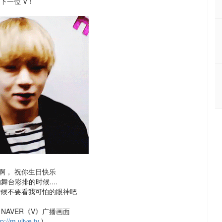
↓下一位 V！
啊， 祝你生日快乐
的舞台彩排的时候....
时候不要看我可怕的眼神吧
NAVER《V》广播画面
tp://m.vlive.tv
)