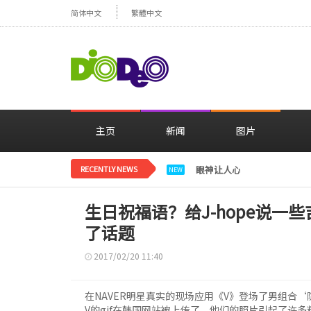
简体中文
繁體中文
主页
新闻
图片
RECENTLY NEWS
眼神让人心动，美貌闪耀…
NEW
生日祝福语？给J-hope说一些
了话题
2017/02/20 11:40
在NAVER明星真实的现场应用《V》登场了男组合‘
V的gif在韩国网站被上传了，他们的照片引起了许