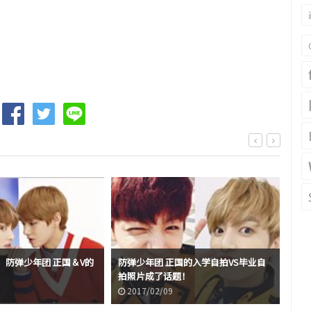
！防弹少年团 正国＆V的
防弹少年团 正国的入学自拍VS毕业自
在碗
拍照片成了话题！
国的
2017/02/09
2