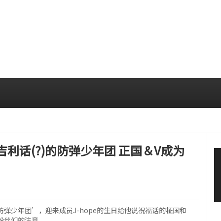
…安宥真，就算瞪着看也很漂亮呢
08/07 12:00 PM
吉利话(?)的防弹少年团 正国＆V成为
防弹少年团’，迎来成员J-hope的生日给他说祝福话的柾国和
多粉丝们的注意。