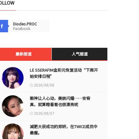
OLLOW
Diodeo.PROC
Facebook
最新报道
人气报道
LE SSERAFIM金彩元恢复活动“下周开
始安排日程”
2026/08/08
眼神让人心动，美貌闪耀……安宥
真，就算瞪着看也很漂亮呢
2026/08/07
减肥大获成功的郑妍，在TWICE成员中
最瘦。