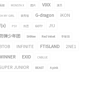
VIXX
画报
MONSTA X
图片
演员
G-dragon
iKON
OH MY GIRL
裴秀智
f(x)
JYJ
PSY
热恋
GOT7
防弹少年团
SHINee
Red Velvet
李敏镐
BTOB
INFINITE
FTISLAND
2NE1
WINNER
EXID
CNBLUE
SUPER JUNIOR
BEAST
A pink
面放入粉末了吗？防弹少年团 正
好帅啊...喝水的防弹少年团 V的侧脸引
gif引起了话题
起了话题！
016/12/01
2016/12/28