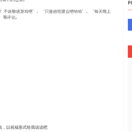
F
吗？不说敬语游戏吧’、‘只是给他建议吧哈哈’、‘每天晚上
’等评论。
说，以祝福形式给我说说吧