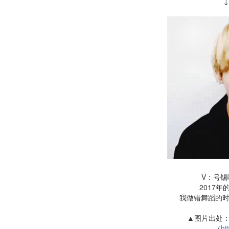
V：号锡
2017年
我做错舞蹈的
▲图片出处：
（
ht