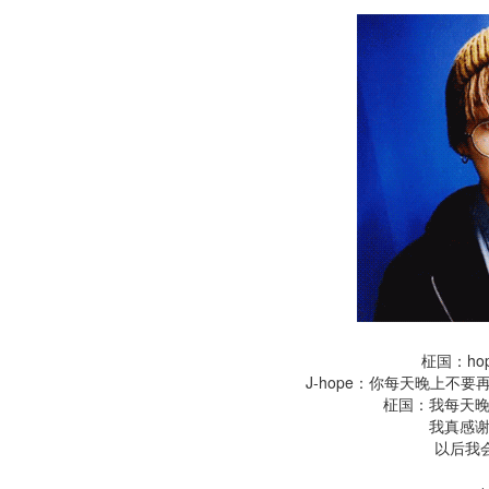
柾国：hop
J-hope：你每天晚上不
柾国：我每天
我真感
以后我