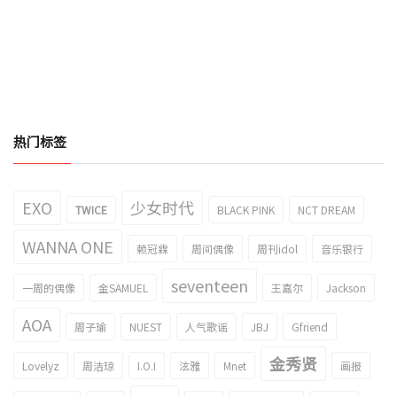
热门标签
EXO
少女时代
TWICE
BLACK PINK
NCT DREAM
WANNA ONE
赖冠霖
周间偶像
周刊idol
音乐银行
seventeen
一周的偶像
金SAMUEL
王嘉尔
Jackson
AOA
周子瑜
NUEST
人气歌谣
JBJ
Gfriend
金秀贤
Lovelyz
周洁琼
I.O.I
泫雅
Mnet
画报