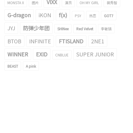
VIXX
MONSTA X
图片
演员
OH MY GIRL
裴秀智
G-dragon
iKON
f(x)
PSY
热恋
GOT7
JYJ
防弹少年团
SHINee
Red Velvet
李敏镐
BTOB
INFINITE
FTISLAND
2NE1
WINNER
EXID
SUPER JUNIOR
CNBLUE
BEAST
A pink