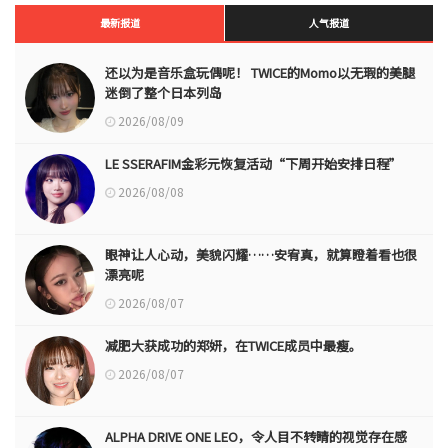
最新报道
人气报道
还以为是音乐盒玩偶呢！ TWICE的Momo以无瑕的美腿
迷倒了整个日本列岛
2026/08/09
LE SSERAFIM金彩元恢复活动“下周开始安排日程”
2026/08/08
眼神让人心动，美貌闪耀……安宥真，就算瞪着看也很
漂亮呢
2026/08/07
减肥大获成功的郑妍，在TWICE成员中最瘦。
2026/08/07
ALPHA DRIVE ONE LEO，令人目不转睛的视觉存在感