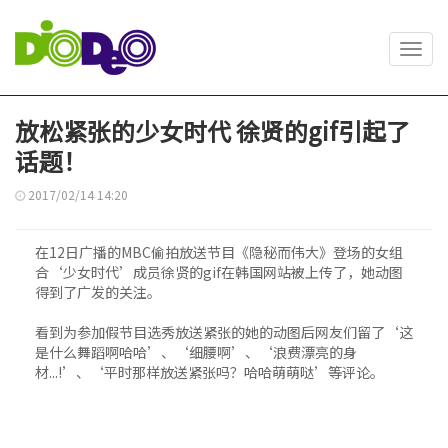
Toggl
navig
放松紧张的少女时代 徐贤的gif引起了
话题！
2017/02/14 14:20
在12日广播的MBC偷拍放送节目《隐秘而伟大》登场的女组
合‘少女时代’成员徐贤的gif在韩国网站被上传了，她动图
得到了广发的关注。
看到为参加假节目选秀放送紧张的她的动图后网友们留了‘这
是什么舞蹈啊哈哈’、‘细腰啊’、‘浪费漂亮的身
材...!’、‘平时那样放送紧张吗？哈哈萌萌哒’等评论。