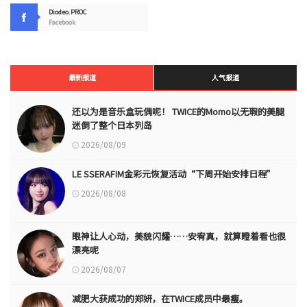
Diodeo.PROC
Facebook
最新报道
人气报道
还以为是音乐盒玩偶呢！ TWICE的Momo以无瑕的美腿
迷倒了整个日本列岛
2026/08/09
LE SSERAFIM金彩元恢复活动“下周开始安排日程”
2026/08/08
眼神让人心动，美貌闪耀……安宥真，就算瞪着看也很
漂亮呢
2026/08/07
减肥大获成功的郑妍，在TWICE成员中最瘦。