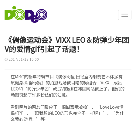
Toggl
navig
《偶像运动会》VIXX LEO＆防弹少年团
V的爱情gif引起了话题！
2017/01/18 15:00
在MBC的新年特辑节目《偶像明星 田径室内射箭艺术体操有
氧健身操 锦标赛》的拍摄现场被目睹的男组合‘VIXX’成员
LEO和‘防弹少年团’成员V的gif在韩国网站被上了，他们的
动图引起了许多粉丝们的注意。
看到照片的网友们反应了‘很甜蜜哦哈哈’、‘LoveLove情
侣吗?!’、‘跟我想的LEO的形象完全不一样啊！’、‘为什
么我心动呢！’等。