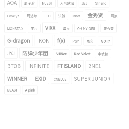
AOA
周子瑜
NUEST
人气歌谣
JBJ
Gfriend
金秀贤
Lovelyz
周洁琼
I.O.I
泫雅
Mnet
画报
VIXX
MONSTA X
图片
演员
OH MY GIRL
裴秀智
G-dragon
iKON
f(x)
PSY
热恋
GOT7
JYJ
防弹少年团
SHINee
Red Velvet
李敏镐
BTOB
INFINITE
FTISLAND
2NE1
WINNER
EXID
SUPER JUNIOR
CNBLUE
BEAST
A pink