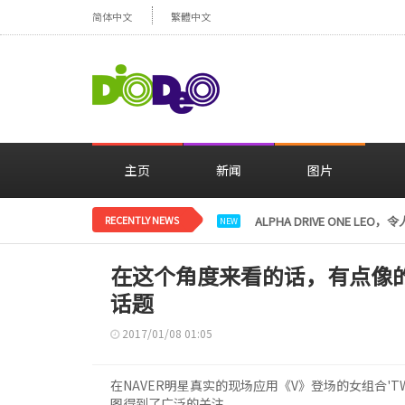
简体中文
繁體中文
主页
新闻
图片
RECENTLY NEWS
ALPHA DRIVE ONE L
NEW
在这个角度来看的话，有点像的感觉?
话题
2017/01/08 01:05
在NAVER明星真实的现场应用《V》登场的女组合'TW
图得到了广泛的关注。