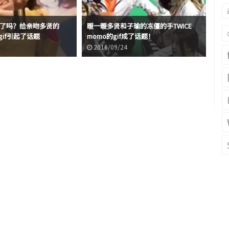
不了吗？给亲吻多贤的
暖一暖多贤和子瑜的冻僵的手TWICE
多贤
a的gif引起了话题
momo的gif成了话题！
gi
2016/09/24
2