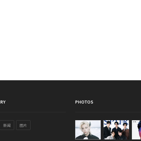
RY
PHOTOS
新闻
图片