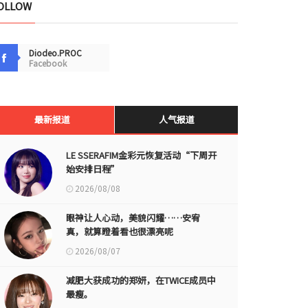
OLLOW
Diodeo.PROC
Facebook
最新报道
人气报道
LE SSERAFIM金彩元恢复活动“下周开
始安排日程”
2026/08/08
眼神让人心动，美貌闪耀……安宥
真，就算瞪着看也很漂亮呢
2026/08/07
减肥大获成功的郑妍，在TWICE成员中
最瘦。