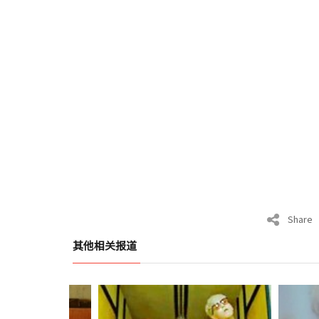
Share
其他相关报道