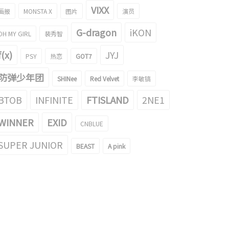
VIXX
画报
MONSTA X
图片
演员
G-dragon
iKON
OH MY GIRL
裴秀智
D是失败？与男搞笑演员跳性感舞蹈
IGBANG T.O.P【gif】
f(x)
JYJ
PSY
热恋
GOT7
015/05/22
防弹少年团
SHINee
Red Velvet
李敏镐
BTOB
INFINITE
FTISLAND
2NE1
WINNER
EXID
CNBLUE
SUPER JUNIOR
BEAST
A pink