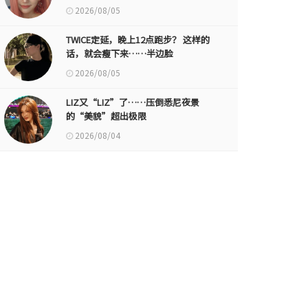
2026/08/05
TWICE定延，晚上12点跑步？ 这样的
话，就会瘦下来……半边脸
2026/08/05
LIZ又“LIZ”了……压倒悉尼夜景
的“美貌”超出极限
2026/08/04