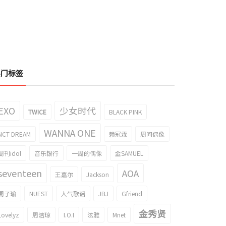
热门标签
EXO
少女时代
TWICE
BLACK PINK
WANNA ONE
NCT DREAM
赖冠霖
周间偶像
周刊idol
音乐银行
一周的偶像
金SAMUEL
seventeen
AOA
王嘉尔
Jackson
周子瑜
NUEST
人气歌谣
JBJ
Gfriend
金秀贤
Lovelyz
周洁琼
I.O.I
泫雅
Mnet