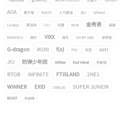
AOA
周子瑜
NUEST
人气歌谣
JBJ
Gfriend
金秀贤
Lovelyz
周洁琼
I.O.I
泫雅
Mnet
画报
VIXX
MONSTA X
图片
演员
OH MY GIRL
裴秀智
G-dragon
iKON
f(x)
PSY
热恋
GOT7
JYJ
防弹少年团
SHINee
Red Velvet
李敏镐
BTOB
INFINITE
FTISLAND
2NE1
WINNER
EXID
SUPER JUNIOR
CNBLUE
BEAST
A pink