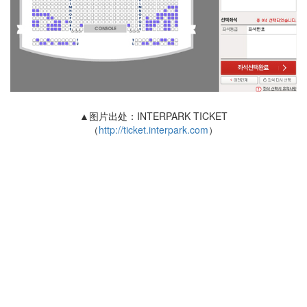
▲图片出处：INTERPARK TICKET
（
http://ticket.interpark.com
）