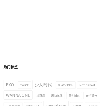
热门标签
EXO
少女时代
TWICE
BLACK PINK
NCT DREAM
WANNA ONE
赖冠霖
周间偶像
周刊idol
音乐银行
seventeen
一周的偶像
金SAMUEL
王嘉尔
Jackson