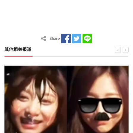
Share
其他相关报道