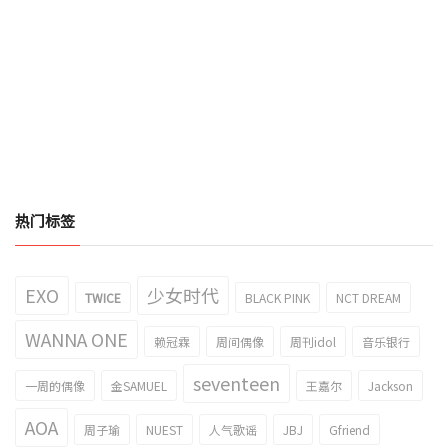
热门标签
EXO
少女时代
TWICE
BLACK PINK
NCT DREAM
WANNA ONE
赖冠霖
周间偶像
周刊idol
音乐银行
seventeen
一周的偶像
金SAMUEL
王嘉尔
Jackson
AOA
周子瑜
NUEST
人气歌谣
JBJ
Gfriend