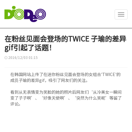
Toggl
navig
在粉丝见面会登场的TWICE 子瑜的差异
gif引起了话题！
2016/12/03 01:15
在韩国网站上传了在迷你粉丝见面会登场的女组合'TWICE'的
成员子瑜的差异gif，吸引了网友们的关注。
看到从无表情变为笑脸的她的照片后网友们‘从冷美女一瞬间
变了子子啊’、‘好像天使啊’、‘突然为什么笑呢’等留了
评论。