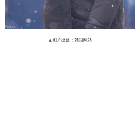
▲图片出处：韩国网站