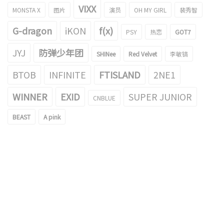
VIXX
MONSTA X
图片
演员
OH MY GIRL
裴秀智
G-dragon
iKON
f(x)
PSY
热恋
GOT7
JYJ
防弹少年团
SHINee
Red Velvet
李敏镐
BTOB
INFINITE
FTISLAND
2NE1
WINNER
EXID
SUPER JUNIOR
CNBLUE
BEAST
A pink