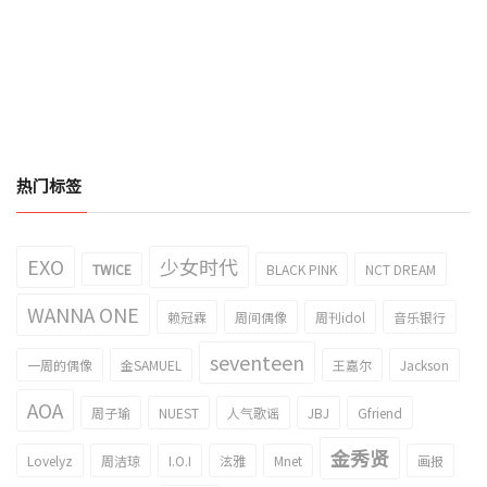
热门标签
EXO
少女时代
TWICE
BLACK PINK
NCT DREAM
WANNA ONE
赖冠霖
周间偶像
周刊idol
音乐银行
seventeen
一周的偶像
金SAMUEL
王嘉尔
Jackson
AOA
周子瑜
NUEST
人气歌谣
JBJ
Gfriend
金秀贤
Lovelyz
周洁琼
I.O.I
泫雅
Mnet
画报