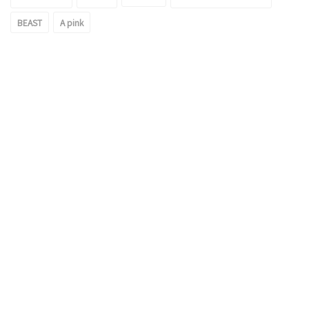
BEAST
A pink