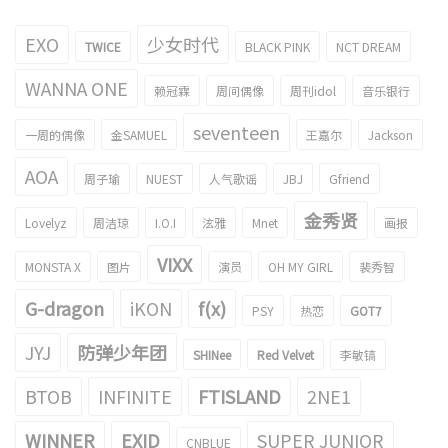
EXO
少女时代
TWICE
BLACK PINK
NCT DREAM
WANNA ONE
赖冠霖
周间偶像
周刊idol
音乐银行
seventeen
一周的偶像
金SAMUEL
王嘉尔
Jackson
AOA
周子瑜
NUEST
人气歌谣
JBJ
Gfriend
金秀贤
Lovelyz
周洁琼
I.O.I
泫雅
Mnet
画报
VIXX
MONSTA X
图片
演员
OH MY GIRL
裴秀智
G-dragon
iKON
f(x)
PSY
热恋
GOT7
JYJ
防弹少年团
SHINee
Red Velvet
李敏镐
BTOB
INFINITE
FTISLAND
2NE1
WINNER
EXID
SUPER JUNIOR
CNBLUE