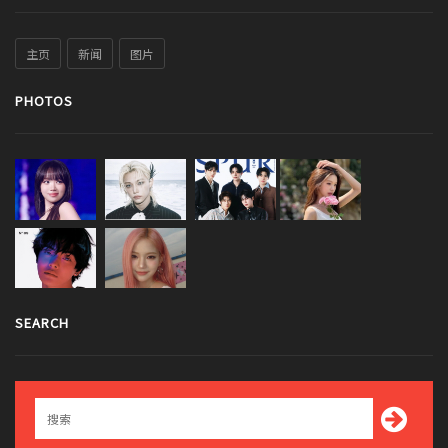
主页
新闻
图片
PHOTOS
SEARCH