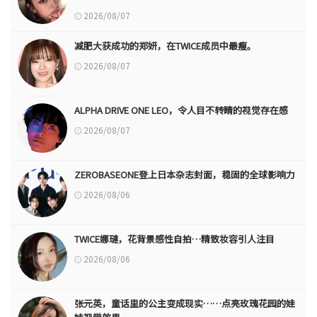
2026/08/07
减肥大获成功的郑妍，在TWICE成员中最瘦。
2026/08/07
ALPHA DRIVE ONE LEO，令人目不转睛的视觉存在感
2026/08/07
ZEROBASEONE登上日本杂志封面，稳固的全球影响力
2026/08/06
TWICE娜璉，花背景感性自拍…精致妆容引人注目
2026/08/06
张元英，童话里的公主变成现实……点亮玫瑰花园的娃