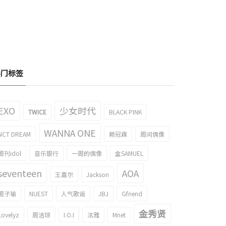
热门标签
EXO
少女时代
TWICE
BLACK PINK
WANNA ONE
NCT DREAM
赖冠霖
周间偶像
周刊idol
音乐银行
一周的偶像
金SAMUEL
seventeen
AOA
王嘉尔
Jackson
周子瑜
NUEST
人气歌谣
JBJ
Gfriend
金秀贤
Lovelyz
周洁琼
I.O.I
泫雅
Mnet