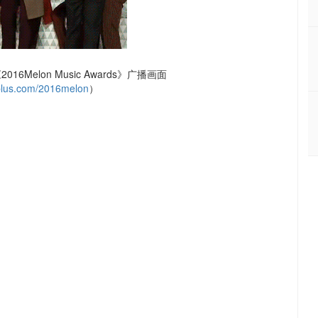
16Melon Music Awards》广播画面
lus.com/2016melon
）