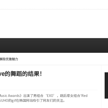
造型展现优雅魅力
08/04 10:00 AM
elve的舞蹈的结果！
usic Awards》出演了男组合‘EXO’，跳后辈女组合'Red
舞蹈的队长SUHO的gif在韩国网站吸引了网友们的关注。