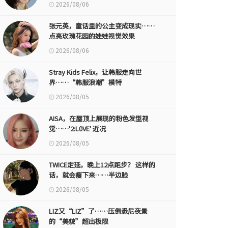
2026/08/06
张元英，童话里的公主变成现实……
点亮玫瑰花园的娃娃视觉效果
2026/08/06
Stray Kids Felix，让韩服走向世
界……“韩服浪潮”模特
2026/08/05
AISA，在屋顶上展现的粉色发型视
觉……'2:L0VE' 近况
2026/08/05
TWICE定延，晚上12点跑步？ 这样的
话，就会瘦下来……半边脸
2026/08/05
LIZ又“LIZ”了……压倒悉尼夜景
的“美貌”超出极限