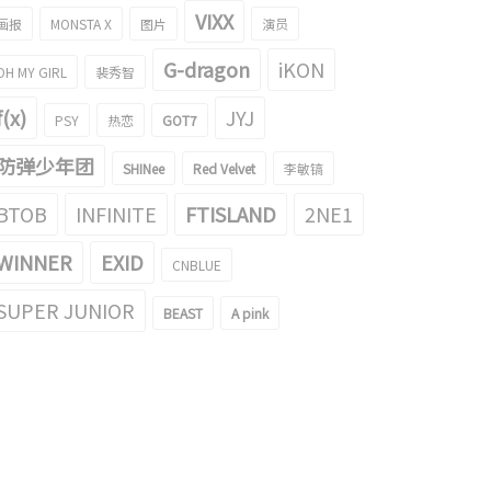
VIXX
画报
MONSTA X
图片
演员
O SUHO和CHEN合体献唱电影《美
G-dragon
iKON
OH MY GIRL
裴秀智
的意外》主题曲！
016/07/07
f(x)
JYJ
PSY
热恋
GOT7
防弹少年团
SHINee
Red Velvet
李敏镐
BTOB
INFINITE
FTISLAND
2NE1
WINNER
EXID
CNBLUE
SUPER JUNIOR
BEAST
A pink