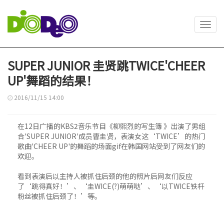
Toggl
navig
SUPER JUNIOR 圭贤跳TWICE'CHEER
UP'舞蹈的结果！
2016/11/15 14:00
在12日广播的KBS2音乐节目《柳熙烈的写生簿 》出演了男组
合'SUPER JUNIOR'成员曺圭贤，表演女这‘TWICE’的热门
歌曲'CHEER UP'的舞蹈的场面gif在韩国网站受到了网友们的
欢迎。
看到表演后以主持人被抓住后颈的他的照片后网友们反应
了‘跳得真好！’、‘圭WICE(?)萌萌哒’、‘以TWICE铁杆
粉丝被抓住后颈了！’等。