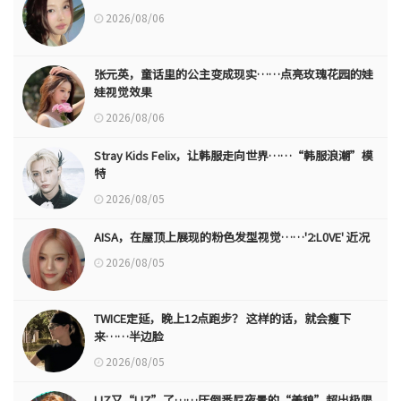
2026/08/06
张元英，童话里的公主变成现实……点亮玫瑰花园的娃
娃视觉效果
2026/08/06
Stray Kids Felix，让韩服走向世界……“韩服浪潮”模
特
2026/08/05
AISA，在屋顶上展现的粉色发型视觉……'2:L0VE' 近况
2026/08/05
TWICE定延，晚上12点跑步？ 这样的话，就会瘦下
来……半边脸
2026/08/05
LIZ又“LIZ”了……压倒悉尼夜景的“美貌”超出极限