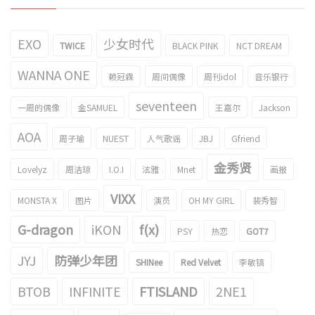
EXO
少女时代
TWICE
BLACK PINK
NCT DREAM
WANNA ONE
赖冠霖
周间偶像
周刊idol
音乐银行
seventeen
一周的偶像
金SAMUEL
王嘉尔
Jackson
AOA
周子瑜
NUEST
人气歌谣
JBJ
Gfriend
金秀贤
Lovelyz
周洁琼
I.O.I
泫雅
Mnet
画报
VIXX
MONSTA X
图片
演员
OH MY GIRL
裴秀智
G-dragon
iKON
f(x)
PSY
热恋
GOT7
JYJ
防弹少年团
SHINee
Red Velvet
李敏镐
BTOB
INFINITE
FTISLAND
2NE1