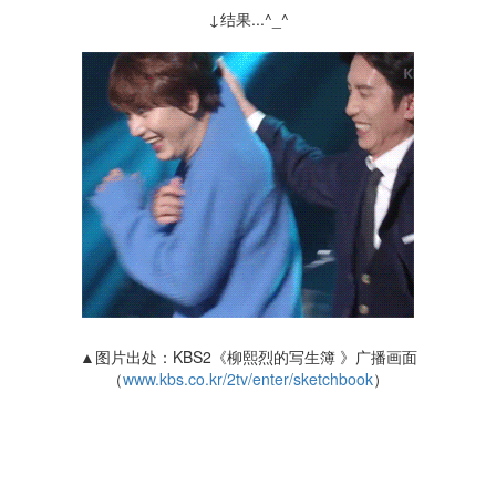
↓结果...^_^
▲图片出处：KBS2《柳熙烈的写生簿 》广播画面
（
www.kbs.co.kr/2tv/enter/sketchbook
）