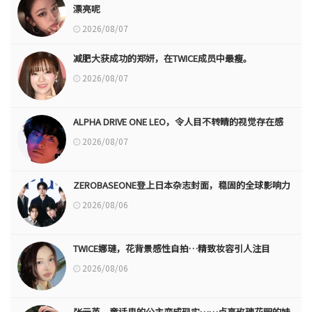
漂亮呢
2026/08/07
减肥大获成功的郑妍，在TWICE成员中最瘦。
2026/08/07
ALPHA DRIVE ONE LEO，令人目不转睛的视觉存在感
2026/08/07
ZEROBASEONE登上日本杂志封面，稳固的全球影响力
2026/08/06
TWICE娜璉，花背景感性自拍…精致妆容引人注目
2026/08/06
张元英，童话里的公主变成现实……点亮玫瑰花园的娃