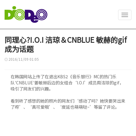
Toggl
navig
同理心?I.O.I 洁琼＆CNBLUE 敏赫的gif
成为话题
2016/11/09 01:05
在韩国网站上传了在退出KBS2《音乐银行》MC的热门乐
队'CNBLUE'姜敏赫后边的女组合‘I.O.I’成员周洁琼的gif，
吸引了网友们的兴趣。
看到听了感想的她的照片的网友们‘感动了吗？她快要哭出来
了呀’、‘真可爱哦’、‘度延也萌萌哒~’等留了评论。