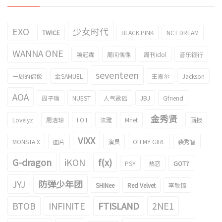
EXO
少女时代
TWICE
BLACK PINK
NCT DREAM
WANNA ONE
赖冠霖
周间偶像
周刊idol
音乐银行
seventeen
一周的偶像
金SAMUEL
王嘉尔
Jackson
AOA
周子瑜
NUEST
人气歌谣
JBJ
Gfriend
金秀贤
Lovelyz
周洁琼
I.O.I
泫雅
Mnet
画报
VIXX
MONSTA X
图片
演员
OH MY GIRL
裴秀智
G-dragon
iKON
f(x)
PSY
热恋
GOT7
JYJ
防弹少年团
SHINee
Red Velvet
李敏镐
BTOB
INFINITE
FTISLAND
2NE1