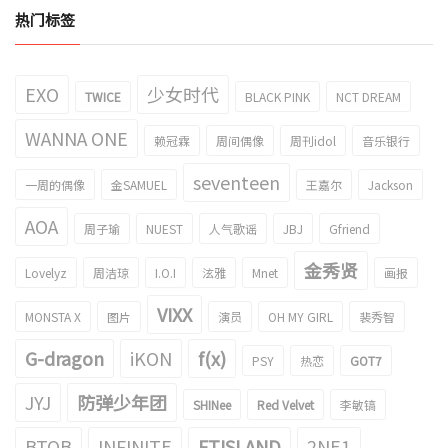
热门标签
EXO
少女时代
TWICE
BLACK PINK
NCT DREAM
WANNA ONE
赖冠霖
周间偶像
周刊idol
音乐银行
seventeen
一周的偶像
金SAMUEL
王嘉尔
Jackson
AOA
周子瑜
NUEST
人气歌谣
JBJ
Gfriend
金秀贤
Lovelyz
周洁琼
I.O.I
泫雅
Mnet
画报
VIXX
MONSTA X
图片
演员
OH MY GIRL
裴秀智
G-dragon
iKON
f(x)
PSY
热恋
GOT7
JYJ
防弹少年团
SHINee
Red Velvet
李敏镐
BTOB
INFINITE
FTISLAND
2NE1