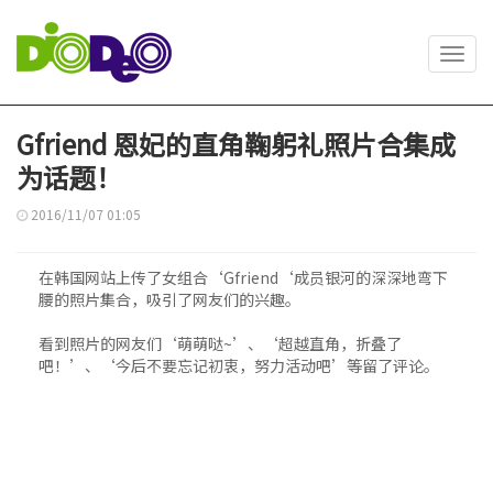
Toggl
navig
Gfriend 恩妃的直角鞠躬礼照片合集成
为话题！
2016/11/07 01:05
在韩国网站上传了女组合‘Gfriend‘成员银河的深深地弯下
腰的照片集合，吸引了网友们的兴趣。
看到照片的网友们‘萌萌哒~’、‘超越直角，折叠了
吧！’、‘今后不要忘记初衷，努力活动吧’等留了评论。