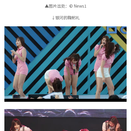
▲图片出处：© News1
↓银河的鞠躬礼