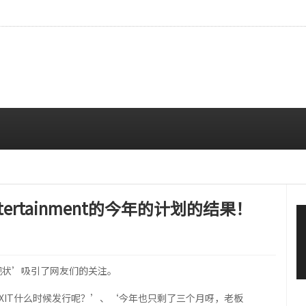
拍…精致妆容引人注目
08/06 10:00 AM
ertainment的今年的计划的结果！
计划现状’吸引了网友们的关注。
T中XIT什么时候发行呢？’、‘今年也只剩了三个月呀，老板