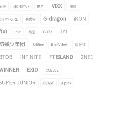
VIXX
画报
MONSTA X
图片
演员
G-dragon
iKON
OH MY GIRL
裴秀智
f(x)
JYJ
PSY
热恋
GOT7
防弹少年团
SHINee
Red Velvet
李敏镐
BTOB
INFINITE
FTISLAND
2NE1
WINNER
EXID
CNBLUE
SUPER JUNIOR
BEAST
A pink