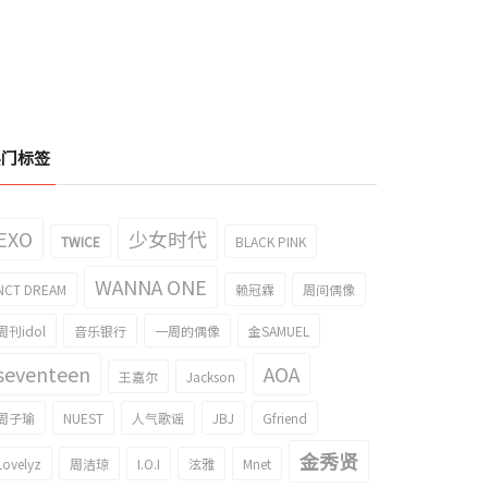
热门标签
EXO
少女时代
TWICE
BLACK PINK
WANNA ONE
NCT DREAM
赖冠霖
周间偶像
周刊idol
音乐银行
一周的偶像
金SAMUEL
seventeen
AOA
王嘉尔
Jackson
周子瑜
NUEST
人气歌谣
JBJ
Gfriend
金秀贤
Lovelyz
周洁琼
I.O.I
泫雅
Mnet