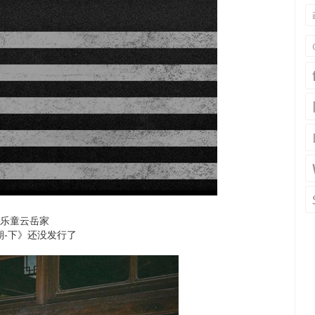
↓乐童云岳家
期-下》还没发行了