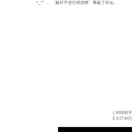
^_^’、‘最好不进行项目吧’等留了评论。
↓WINNE
E.X.I.