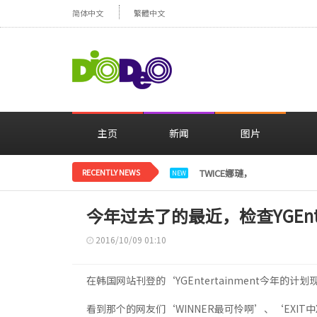
简体中文
繁體中文
主页
新闻
图片
RECENTLY NEWS
TWICE娜璉，花背景感性自
NEW
今年过去了的最近，检查YGEnt
2016/10/09 01:10
在韩国网站刊登的‘YGEntertainment今年的
看到那个的网友们‘WINNER最可怜啊’、‘EXI