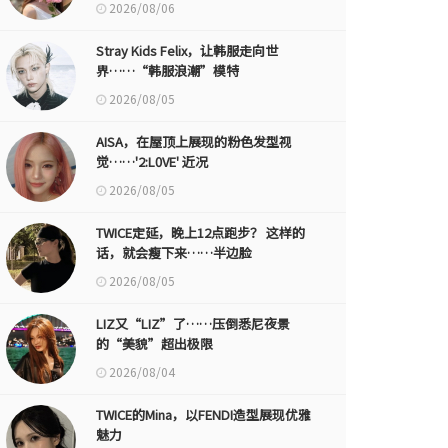
2026/08/06
Stray Kids Felix，让韩服走向世
界……“韩服浪潮”模特
2026/08/05
AISA，在屋顶上展现的粉色发型视
觉……'2:L0VE' 近况
2026/08/05
TWICE定延，晚上12点跑步？ 这样的
话，就会瘦下来……半边脸
2026/08/05
LIZ又“LIZ”了……压倒悉尼夜景
的“美貌”超出极限
2026/08/04
TWICE的Mina，以FENDI造型展现优雅
魅力