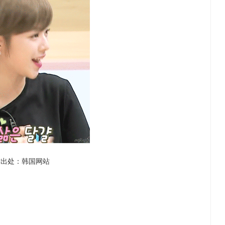
片出处：韩国网站