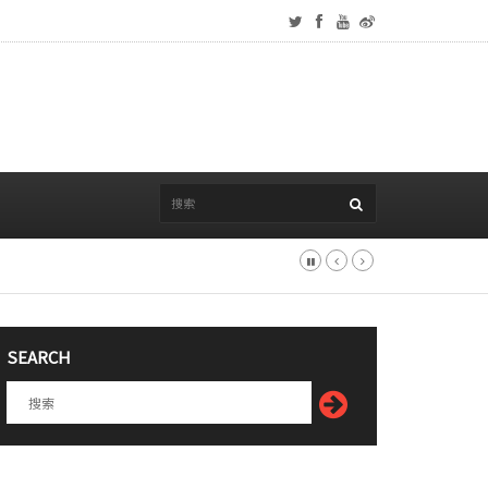
SEARCH