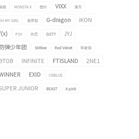
VIXX
画报
MONSTA X
图片
演员
G-dragon
iKON
OH MY GIRL
裴秀智
f(x)
JYJ
PSY
热恋
GOT7
防弹少年团
SHINee
Red Velvet
李敏镐
BTOB
INFINITE
FTISLAND
2NE1
WINNER
EXID
CNBLUE
SUPER JUNIOR
BEAST
A pink